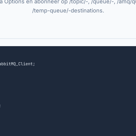
ia Options en abonneer op /topic/-, /queue/-, /amq/
/temp-queue/-destinations.
bbitMQ_Client;


