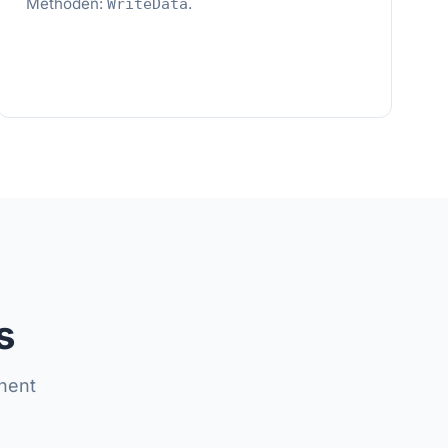
Methoden:
.
WriteData
s
onent