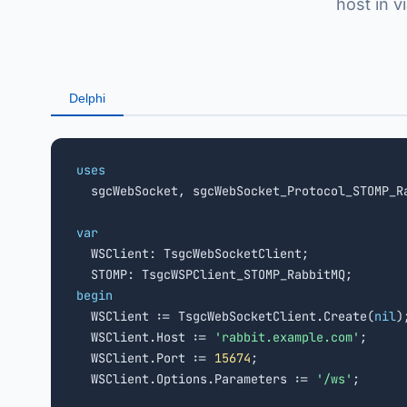
host in v
Delphi
uses

  sgcWebSocket, sgcWebSocket_Protocol_STOMP_Ra
var

  WSClient: TsgcWebSocketClient;

begin

  WSClient := TsgcWebSocketClient.Create(
nil
);
  WSClient.Host := 
'rabbit.example.com'
;

  WSClient.Port := 
15674
;

  WSClient.Options.Parameters := 
'/ws'
;
