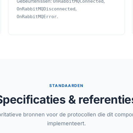
Gebeurtenissen:
,
OnRabbitMQConnected
,
OnRabbitMQDisconnected
.
OnRabbitMQError
STANDAARDEN
Specificaties & referentie
ritatieve bronnen voor de protocollen die dit comp
implementeert.