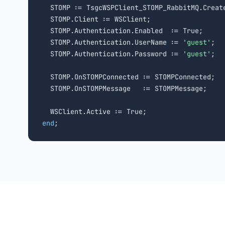
  STOMP := TsgcWSPClient_STOMP_RabbitMQ.Creat
  STOMP.Client := WSClient;

  STOMP.Authentication.Enabled  := True;

  STOMP.Authentication.UserName := 
'guest'
;

  STOMP.Authentication.Password := 
'guest'
;

  STOMP.OnSTOMPConnected := STOMPConnected;

  STOMP.OnSTOMPMessage   := STOMPMessage;

end
;