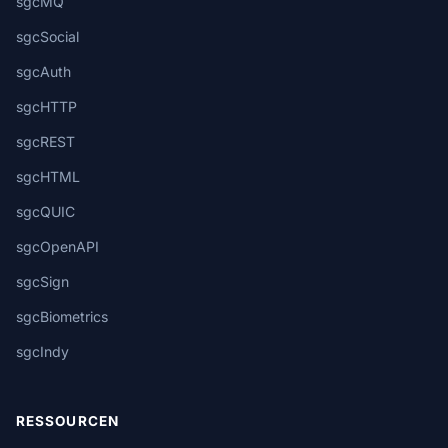
sgcMQ
sgcSocial
sgcAuth
sgcHTTP
sgcREST
sgcHTML
sgcQUIC
sgcOpenAPI
sgcSign
sgcBiometrics
sgcIndy
RESSOURCEN