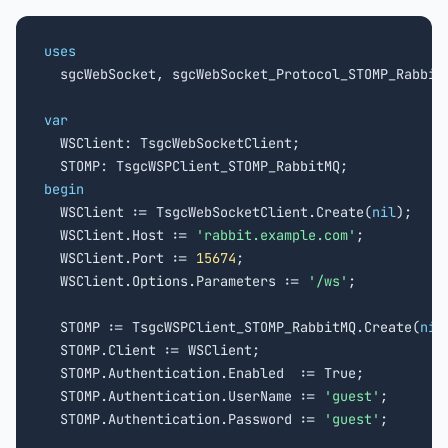
uses

  sgcWebSocket, sgcWebSocket_Protocol_STOMP_RabbitM
var

  WSClient: TsgcWebSocketClient;

begin

  WSClient := TsgcWebSocketClient.Create(
nil
);

  WSClient.Host := 
'rabbit.example.com'
;

  WSClient.Port := 
15674
;

  WSClient.Options.Parameters := 
'/ws'
;

  STOMP := TsgcWSPClient_STOMP_RabbitMQ.Create(
nil
  STOMP.Client := WSClient;

  STOMP.Authentication.Enabled  := True;

  STOMP.Authentication.UserName := 
'guest'
;

  STOMP.Authentication.Password := 
'guest'
;
