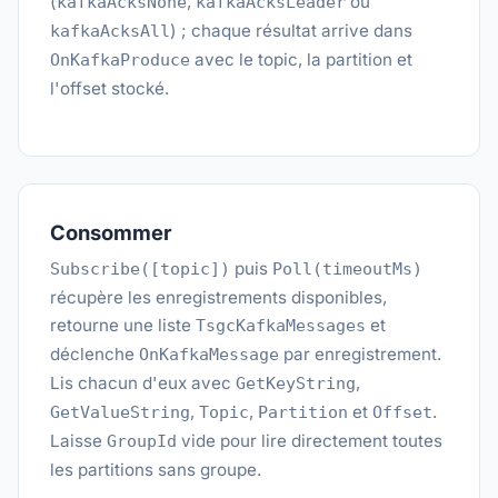
(
,
ou
kafkaAcksNone
kafkaAcksLeader
) ; chaque résultat arrive dans
kafkaAcksAll
avec le topic, la partition et
OnKafkaProduce
l'offset stocké.
Consommer
puis
Subscribe([topic])
Poll(timeoutMs)
récupère les enregistrements disponibles,
retourne une liste
et
TsgcKafkaMessages
déclenche
par enregistrement.
OnKafkaMessage
Lis chacun d'eux avec
,
GetKeyString
,
,
et
.
GetValueString
Topic
Partition
Offset
Laisse
vide pour lire directement toutes
GroupId
les partitions sans groupe.