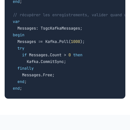
end
;

// récupérer les enregistrements, valider quand un
var
begin

  Messages := Kafka.Poll(
1000
);

try
if
 Messages.Count > 
0
then
      Kafka.CommitSync;

finally
    Messages.Free;

end
end
;