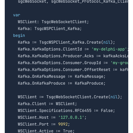

  sgcWebSocket, sgcWebSocket_Protocol_Kafka_Client;
var

  WSClient: TsgcWebSocketClient;

begin

  Kafka := TsgcWSPClient_Kafka.Create(
nil
);

  Kafka.KafkaOptions.ClientId := 
'my-delphi-app'
;

  Kafka.KafkaOptions.Producer.Acks := kafkaAcksLead
  Kafka.KafkaOptions.Consumer.GroupId := 
'my-group
  Kafka.KafkaOptions.Consumer.OffsetReset := kafkaO
  Kafka.OnKafkaMessage := KafkaMessage;

  Kafka.OnKafkaProduce := KafkaProduce;

  WSClient := TsgcWebSocketClient.Create(
nil
);

  Kafka.Client := WSClient;

  WSClient.Specifications.RFC6455 := False;

  WSClient.Host := 
'127.0.0.1'
;

  WSClient.Port := 
9092
;

  WSClient.Active := True;
