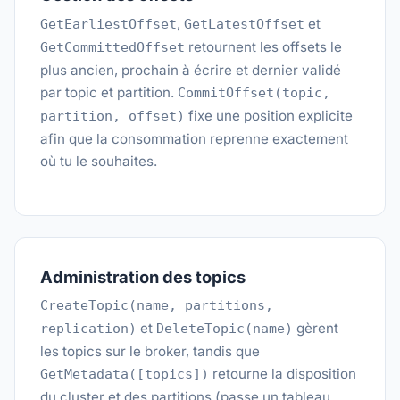
,
et
GetEarliestOffset
GetLatestOffset
retournent les offsets le
GetCommittedOffset
plus ancien, prochain à écrire et dernier validé
par topic et partition.
CommitOffset(topic,
fixe une position explicite
partition, offset)
afin que la consommation reprenne exactement
où tu le souhaites.
Administration des topics
CreateTopic(name, partitions,
et
gèrent
replication)
DeleteTopic(name)
les topics sur le broker, tandis que
retourne la disposition
GetMetadata([topics])
du cluster et des partitions (passe un tableau