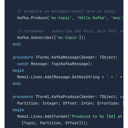
// produire un enregistrement vers un topic
  Kafka.Produce(
'my-topic'
, 
'Hello Kafka'
, 
'key-1'
// consommer : subscribe une fois, puis Poll en 
  Kafka.Subscribe([
'my-topic'
end
;

procedure
 TForm1.KafkaMessage(Sender: TObject;

const
begin

  Memo1.Lines.Add(Message.GetKeyString + 
' = '
end
;

procedure
 TForm1.KafkaProduce(Sender: TObject; 
con
begin

  Memo1.Lines.Add(Format(
'Produced to %s [%d] at o