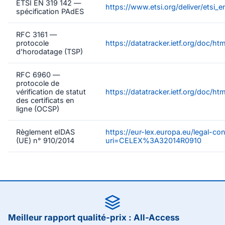
ETSI EN 319 142 —
https://www.etsi.org/deliver/etsi
spécification PAdES
RFC 3161 —
protocole
https://datatracker.ietf.org/doc/htm
d'horodatage (TSP)
RFC 6960 —
protocole de
vérification de statut
https://datatracker.ietf.org/doc/ht
des certificats en
ligne (OCSP)
Règlement eIDAS
https://eur-lex.europa.eu/legal-co
(UE) n° 910/2014
uri=CELEX%3A32014R0910
Meilleur rapport qualité-prix : All-Access