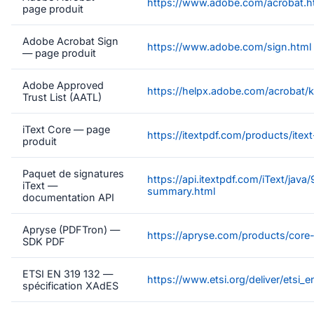
https://www.adobe.com/acrobat.h
page produit
Adobe Acrobat Sign
https://www.adobe.com/sign.html
— page produit
Adobe Approved
https://helpx.adobe.com/acrobat/k
Trust List (AATL)
iText Core — page
https://itextpdf.com/products/itex
produit
Paquet de signatures
https://api.itextpdf.com/iText/jav
iText —
summary.html
documentation API
Apryse (PDFTron) —
https://apryse.com/products/core
SDK PDF
ETSI EN 319 132 —
https://www.etsi.org/deliver/etsi
spécification XAdES