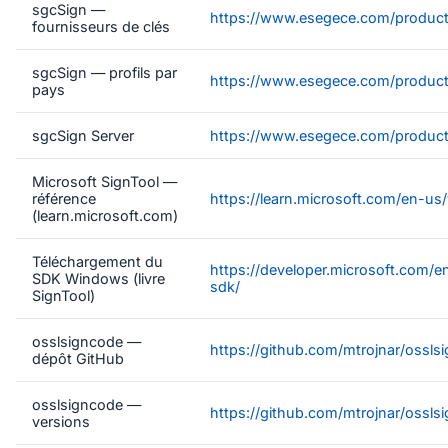
sgcSign —
https://www.esegece.com/product
fournisseurs de clés
sgcSign — profils par
https://www.esegece.com/products
pays
sgcSign Server
https://www.esegece.com/product
Microsoft SignTool —
référence
https://learn.microsoft.com/en-u
(learn.microsoft.com)
Téléchargement du
https://developer.microsoft.com
SDK Windows (livre
sdk/
SignTool)
osslsigncode —
https://github.com/mtrojnar/ossls
dépôt GitHub
osslsigncode —
https://github.com/mtrojnar/ossls
versions