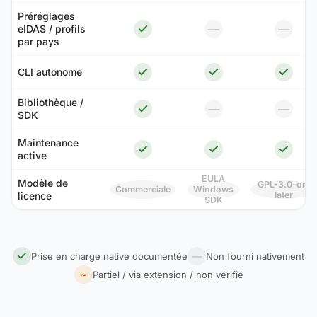
Préréglages
—
—
eIDAS / profils
par pays
CLI autonome
Bibliothèque /
—
—
SDK
Maintenance
active
EULA
Modèle de
GPL-3.0-or-
Commerciale
Windows
licence
later
SDK
Prise en charge native documentée
—
Non fourni nativement
~
Partiel / via extension / non vérifié