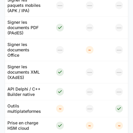
—
—
—
paquets mobiles
(APK / IPA)
Signer les
—
—
documents PDF
(PAdES)
Signer les
—
—
documents
~
Office
Signer les
—
—
documents XML
(XAdES)
API Delphi / C++
—
—
Builder native
Outils
—
~
multiplateformes
Prise en charge
~
~
HSM cloud