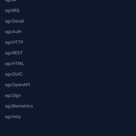
sgcMQ
sgcSocial
sgcAuth
sgcHTTP
sgcREST
sgcHTML
sgcQUIC
sgcOpenAPI
sgcSign
sgcBiometrics
sgcIndy