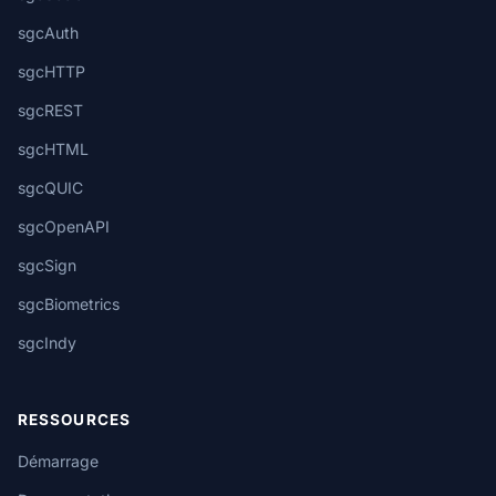
sgcAuth
sgcHTTP
sgcREST
sgcHTML
sgcQUIC
sgcOpenAPI
sgcSign
sgcBiometrics
sgcIndy
RESSOURCES
Démarrage