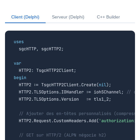
Client (Delphi)
Serveur (Delphi)
C++ Builder
uses

  sgcHTTP, sgcHTTP2;

var
begin

  HTTP2 := TsgcHTTP2Client.Create(
nil
);

  HTTP2.TLSOptions.IOHandler := iohSChannel; 
// ou
  HTTP2.TLSOptions.Version   := tls1_2;

// Ajouter des en-têtes personnalisés (compressé
  HTTP2.Request.CustomHeaders.Add(
'authorization: 
// GET sur HTTP/2 (ALPN négocie h2)