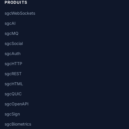
PRODUITS
sgcWebSockets
sgcAI
sgcMQ
sgcSocial
sgcAuth
sgcHTTP
sgcREST
sgcHTML
sgcQUIC
sgcOpenAPI
sgcSign
sgcBiometrics