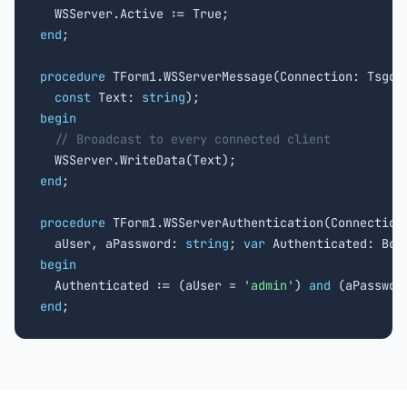
end
;

procedure
 TForm1.WSServerMessage(Connection: TsgcWS
const
 Text: 
string
begin
// Broadcast to every connected client
end
;

procedure
 TForm1.WSServerAuthentication(Connection:
  aUser, aPassword: 
string
; 
var
begin

  Authenticated := (aUser = 
'admin'
) 
and
 (aPasswor
end
;