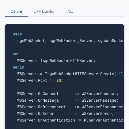
Delphi
C++ Builder
.NET
uses

  sgcWebSocket, sgcWebSocket_Server, sgcWebSocket_C
var
begin

  WSServer := TsgcWebSocketHTTPServer.Create(
nil
);

  WSServer.Port := 
80
;

  WSServer.OnConnect       := WSServerConnect;

  WSServer.OnMessage       := WSServerMessage;

  WSServer.OnDisconnect    := WSServerDisconnect;

  WSServer.OnError         := WSServerError;

  WSServer.OnAuthentication := WSServerAuthenticati