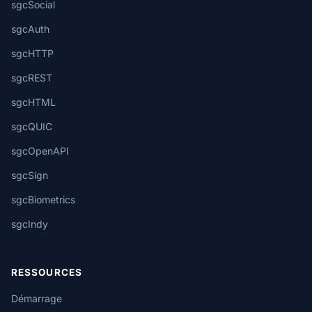
sgcSocial
sgcAuth
sgcHTTP
sgcREST
sgcHTML
sgcQUIC
sgcOpenAPI
sgcSign
sgcBiometrics
sgcIndy
RESSOURCES
Démarrage