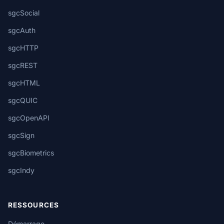
sgcSocial
sgcAuth
sgcHTTP
sgcREST
sgcHTML
sgcQUIC
sgcOpenAPI
sgcSign
sgcBiometrics
sgcIndy
RESSOURCES
Démarrage