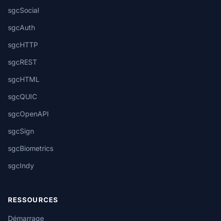
sgcSocial
sgcAuth
sgcHTTP
sgcREST
sgcHTML
sgcQUIC
sgcOpenAPI
sgcSign
sgcBiometrics
sgcIndy
RESSOURCES
Démarrage