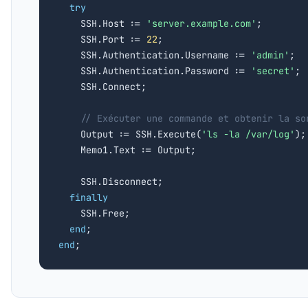
try
    SSH.Host := 
'server.example.com'
;

    SSH.Port := 
22
;

    SSH.Authentication.Username := 
'admin'
;

    SSH.Authentication.Password := 
'secret'
;

    SSH.Connect;

// Exécuter une commande et obtenir la so
    Output := SSH.Execute(
'ls -la /var/log'
);

    Memo1.Text := Output;

    SSH.Disconnect;

finally
    SSH.Free;

end
end
;