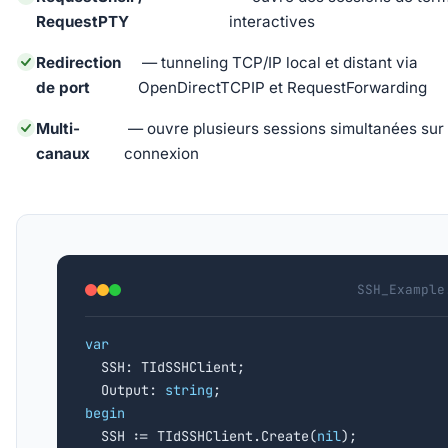
RequestPTY
interactives
Redirection
— tunneling TCP/IP local et distant via
de port
OpenDirectTCPIP et RequestForwarding
Multi-
— ouvre plusieurs sessions simultanées sur
canaux
connexion
SSH_Example
var

  SSH: TIdSSHClient;

  Output: 
string
begin

  SSH := TIdSSHClient.Create(
nil
);
