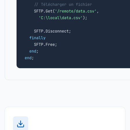
// Télécharger un fichier
    SFTP.Get(
'/remote/data.csv'
,

'C:\local\data.csv'
);

    SFTP.Disconnect;

finally
    SFTP.Free;

end
end
;