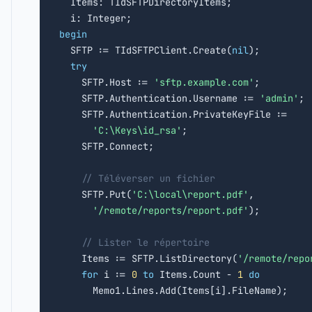
  Items: TIdSFTPDirectoryItems;

begin

  SFTP := TIdSFTPClient.Create(
nil
);

try
    SFTP.Host := 
'sftp.example.com'
;

    SFTP.Authentication.Username := 
'admin'
;

    SFTP.Authentication.PrivateKeyFile :=

'C:\Keys\id_rsa'
;

    SFTP.Connect;

// Téléverser un fichier
    SFTP.Put(
'C:\local\report.pdf'
,

'/remote/reports/report.pdf'
);

// Lister le répertoire
    Items := SFTP.ListDirectory(
'/remote/repo
for
 i := 
0
to
 Items.Count - 
1
do
      Memo1.Lines.Add(Items[i].FileName);
