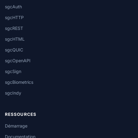
sgcAuth
sgcHTTP
sgcREST
sgcHTML
sgcQUIC
sgcOpenAPI
sgcSign
sgcBiometrics
sgcIndy
RESSOURCES
Démarrage
Documentation