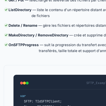
Get / Put
— télécharge et téléverse des fichiers par chem
ListDirectory
— liste le contenu d'un répertoire distant av
de fichiers
Delete / Rename
— gère les fichiers et répertoires distan
MakeDirectory / RemoveDirectory
— crée et supprime d
OnSFTPProgress
— suit la progression du transfert avec
transférés, taille totale et support d'an
SFTP_Examp
var

  SFTP: TIdSFTPClient;
