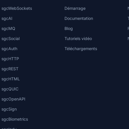
sgcWebSockets
Démarrage
sgcAI
Documentation
sgcMQ
Blog
sgcSocial
Tutoriels vidéo
sgcAuth
Téléchargements
sgcHTTP
sgcREST
sgcHTML
sgcQUIC
sgcOpenAPI
sgcSign
sgcBiometrics