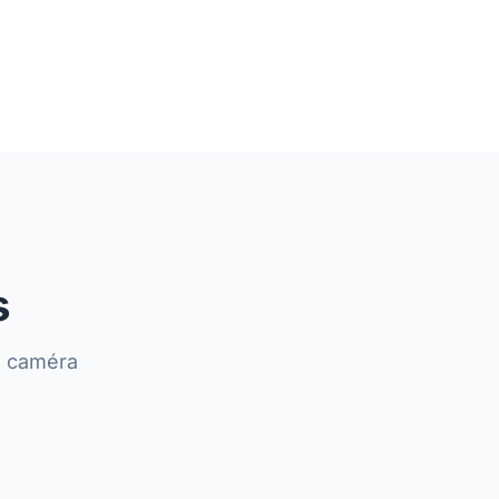
s
u caméra