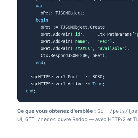
var
      oPet: TJSONObject;

begin
      oPet := TJSONObject.Create;

      oPet.AddPair(
'id'
,     Ctx.PathParams[
'
      oPet.AddPair(
'name'
,   
'Rex'
);

      oPet.AddPair(
'status'
, 
'available'
);

      Ctx.RespondJSON(200, oPet);

end
;

  sgcHTTPServer1.Port   := 8080;

  sgcHTTPServer1.Active := 
True
end
;
Ce que vous obtenez d'emblée :
GET /pets/{pe
UI,
ouvre Redoc — avec HTTP/2 et TLS 
GET /redoc