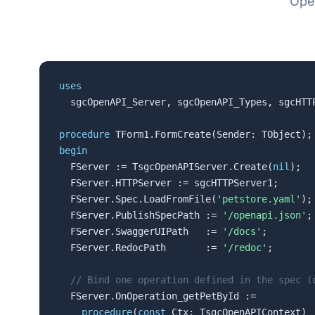
Open
uses

  sgcOpenAPI_Server, sgcOpenAPI_Types, sgcHTTP
procedure
begin

  FServer := TsgcOpenAPIServer.Create(
nil
);

  FServer.HTTPServer := sgcHTTPServer1;      
  FServer.Spec.LoadFromFile(
'petstore.yaml'
);
  FServer.PublishSpecPath := 
'/openapi.json'
;

  FServer.SwaggerUIPath   := 
'/docs'
;

  FServer.RedocPath       := 
'/redoc'
;

// Bind one operation defined in the spec (
  FServer.OnOperation_getPetById :=

procedure
(
const
 Ctx: TsgcOpenAPIContext)
