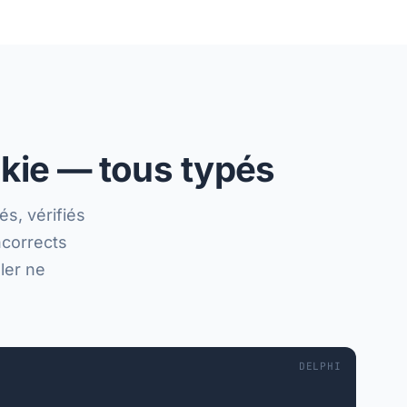
okie — tous typés
s, vérifiés
ncorrects
ler ne
DELPHI