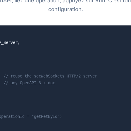
API, liez une opération, appuyez sur Run. C'est tou
configuration.
_Server;

  
// reuse the sgcWebSockets HTTP/2 server
  
// any OpenAPI 3.x doc
operationId = "getPetById")