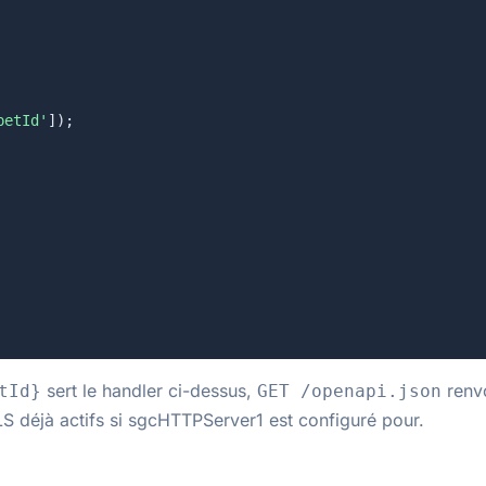
petId'
]);

sert le handler ci-dessus,
renvo
tId}
GET /openapi.json
déjà actifs si sgcHTTPServer1 est configuré pour.