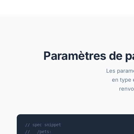
Paramètres de pa
Les paramè
en type 
renvo
// spec snippet

//   /pets:
