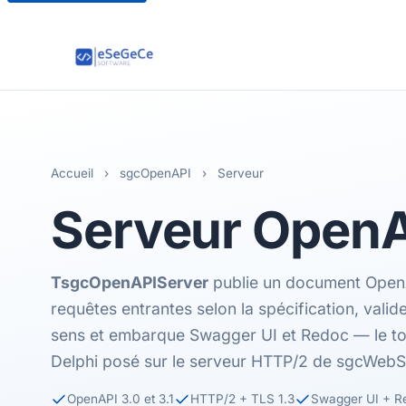
Accueil
›
sgcOpenAPI
›
Serveur
Serveur
OpenA
TsgcOpenAPIServer
publie un document OpenAP
requêtes entrantes selon la spécification, vali
sens et embarque Swagger UI et Redoc — le to
Delphi posé sur le serveur HTTP/2 de sgcWebS
OpenAPI 3.0 et 3.1
HTTP/2 + TLS 1.3
Swagger UI + R