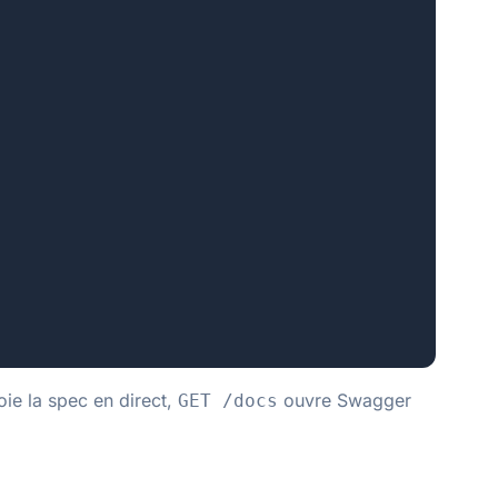
ie la spec en direct,
ouvre Swagger
GET /docs