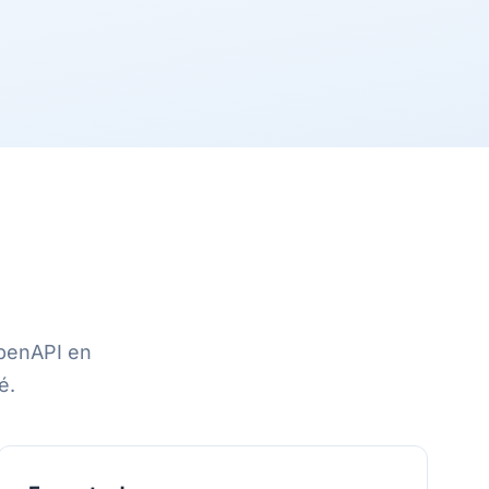
OpenAPI en
é.