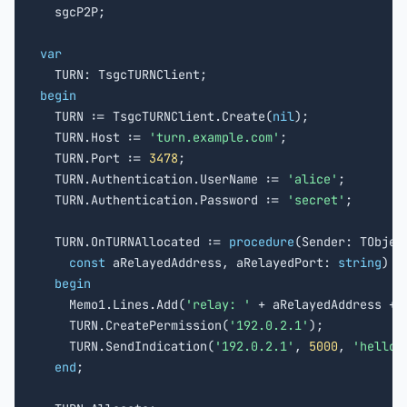

  sgcP2P;

var
begin

  TURN := TsgcTURNClient.Create(
nil
);

  TURN.Host := 
'turn.example.com'
;

  TURN.Port := 
3478
;

  TURN.Authentication.UserName := 
'alice'
;

  TURN.Authentication.Password := 
'secret'
;

  TURN.OnTURNAllocated := 
procedure
(Sender: TObject
const
 aRelayedAddress, aRelayedPort: 
string
)

begin
    Memo1.Lines.Add(
'relay: '
 + aRelayedAddress + 
    TURN.CreatePermission(
'192.0.2.1'
);

    TURN.SendIndication(
'192.0.2.1'
, 
5000
, 
'hello 
end
;
