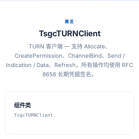
概览
TsgcTURNClient
TURN 客户端 — 支持 Allocate、
CreatePermission、ChannelBind、Send /
Indication / Data、Refresh，所有操作均使用 RFC
8656 长期凭据签名。
组件类
TsgcTURNClient