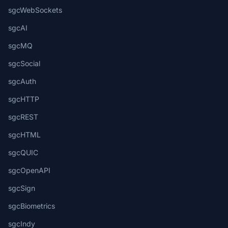
sgcWebSockets
sgcAI
sgcMQ
sgcSocial
sgcAuth
sgcHTTP
sgcREST
sgcHTML
sgcQUIC
sgcOpenAPI
sgcSign
sgcBiometrics
sgcIndy