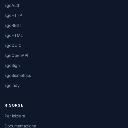
sgcAuth
sgcHTTP
sgcREST
sgcHTML
sgcQUIC
sgcOpenAPI
sgcSign
sgcBiometrics
sgcIndy
RISORSE
Per iniziare
Documentazione