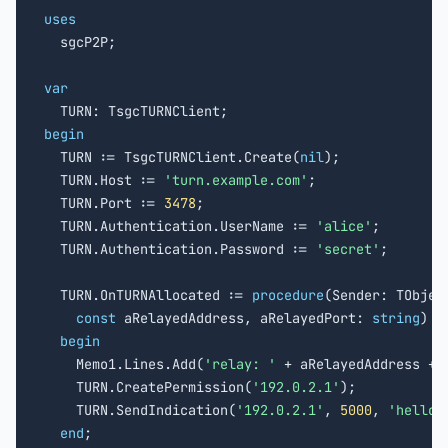
uses

  sgcP2P;

var
begin

  TURN := TsgcTURNClient.Create(
nil
);

  TURN.Host := 
'turn.example.com'
;

  TURN.Port := 
3478
;

  TURN.Authentication.UserName := 
'alice'
;

  TURN.Authentication.Password := 
'secret'
;

  TURN.OnTURNAllocated := 
procedure
(Sender: TObject
const
 aRelayedAddress, aRelayedPort: 
string
)

begin
    Memo1.Lines.Add(
'relay: '
 + aRelayedAddress + 
    TURN.CreatePermission(
'192.0.2.1'
);

    TURN.SendIndication(
'192.0.2.1'
, 
5000
, 
'hello 
end
;
