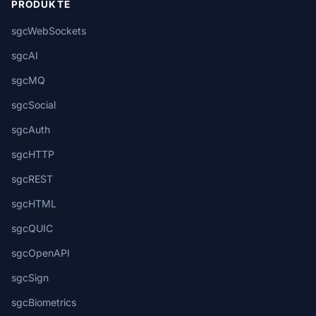
PRODUKTE
sgcWebSockets
sgcAI
sgcMQ
sgcSocial
sgcAuth
sgcHTTP
sgcREST
sgcHTML
sgcQUIC
sgcOpenAPI
sgcSign
sgcBiometrics