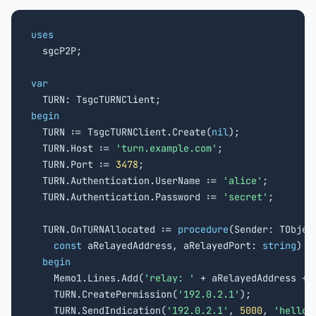
uses

  sgcP2P;

var
begin

  TURN := TsgcTURNClient.Create(
nil
);

  TURN.Host := 
'turn.example.com'
;

  TURN.Port := 
3478
;

  TURN.Authentication.UserName := 
'alice'
;

  TURN.Authentication.Password := 
'secret'
;

  TURN.OnTURNAllocated := 
procedure
(Sender: TObject
const
 aRelayedAddress, aRelayedPort: 
string
)

begin
    Memo1.Lines.Add(
'relay: '
 + aRelayedAddress + 
    TURN.CreatePermission(
'192.0.2.1'
);

    TURN.SendIndication(
'192.0.2.1'
, 
5000
, 
'hello 