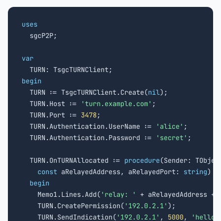
uses

  sgcP2P;

var
begin

  TURN := TsgcTURNClient.Create(
nil
);

  TURN.Host := 
'turn.example.com'
;

  TURN.Port := 
3478
;

  TURN.Authentication.UserName := 
'alice'
;

  TURN.Authentication.Password := 
'secret'
;

  TURN.OnTURNAllocated := 
procedure
(Sender: TObject
const
 aRelayedAddress, aRelayedPort: 
string
)

begin
    Memo1.Lines.Add(
'relay: '
 + aRelayedAddress + 
    TURN.CreatePermission(
'192.0.2.1'
);

    TURN.SendIndication(
'192.0.2.1'
, 
5000
, 
'hello 