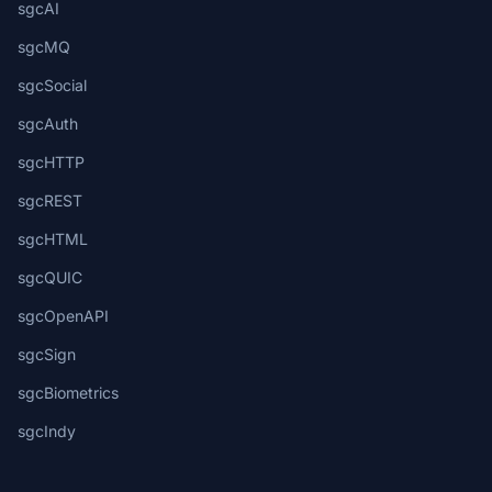
sgcAI
sgcMQ
sgcSocial
sgcAuth
sgcHTTP
sgcREST
sgcHTML
sgcQUIC
sgcOpenAPI
sgcSign
sgcBiometrics
sgcIndy