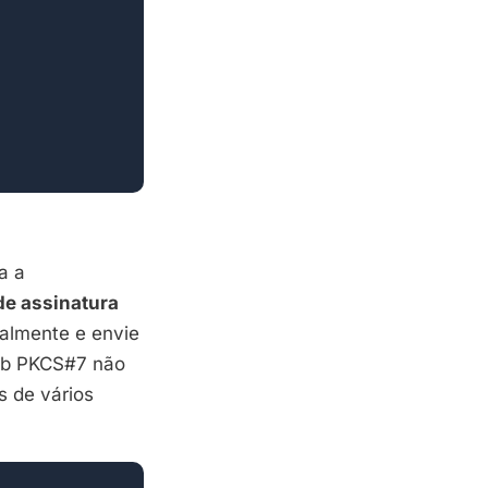
a a
de assinatura
calmente e envie
lob PKCS#7 não
s de vários