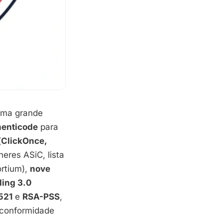
uma grande
henticode
para
(
ClickOnce,
neres ASiC, lista
ortium),
nove
ling 3.0
521
e
RSA-PSS
,
 conformidade