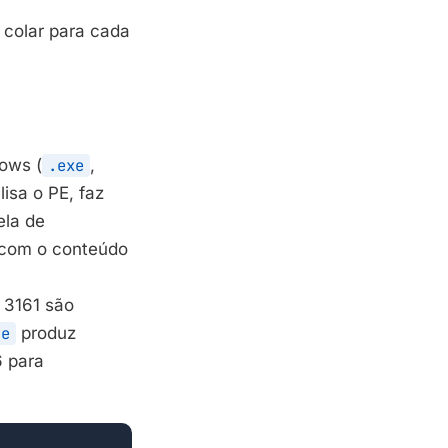
 colar para cada
ows (
.exe
,
isa o PE, faz
ela de
o com o conteúdo
 3161 são
ue
produz
6 para