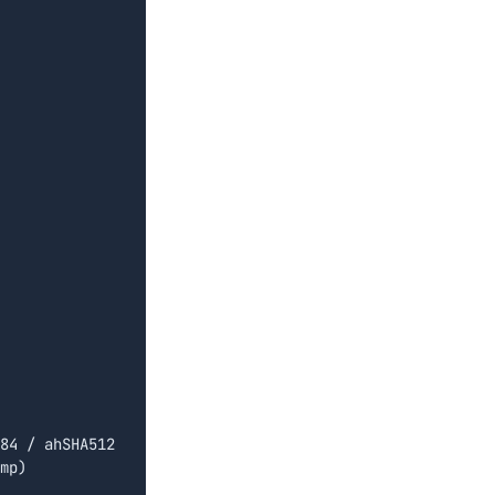
84 / ahSHA512

mp)
