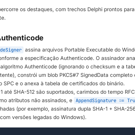
ercorre os destaques, com trechos Delphi prontos para
te.
Authenticode
deSigner
assina arquivos Portable Executable do Wind
onforme a especificação Authenticode. O assinador anal
algoritmo Authenticode (ignorando o checksum e a tab
istente), constrói um blob PKCS#7 SignedData complet
o SPC e o anexa à tabela de certificados do binário.
1 até SHA-512 são suportados, carimbos do tempo RFC
mo atributos não assinados, e
AppendSignature := Tr
nhadas (por exemplo, assinatura dupla SHA-1 + SHA-25
 com versões legadas do Windows).