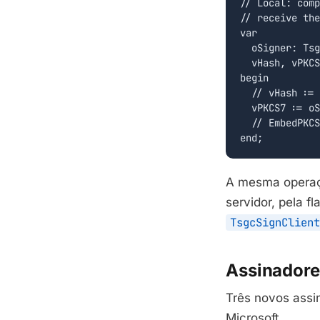
// Local: comp
// receive the
var

  oSigner: Tsg
  vHash, vPKCS
begin

  // vHash := 
  vPKCS7 := oS
  // EmbedPKCS
end;
A mesma operaç
servidor, pela f
TsgcSignClient
Assinadore
Três novos assi
Microsoft.