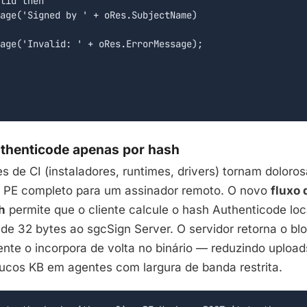
lid then

age('Signed by ' + oRes.SubjectName)

age('Invalid: ' + oRes.ErrorMessage);

thenticode apenas por hash
s de CI (instaladores, runtimes, drivers) tornam doloros
o PE completo para um assinador remoto. O novo
fluxo 
h
permite que o cliente calcule o hash Authenticode lo
 de 32 bytes ao sgcSign Server. O servidor retorna o b
ente o incorpora de volta no binário — reduzindo upload
cos KB em agentes com largura de banda restrita.