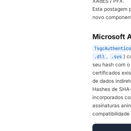
XAdES / PFX.
Esta postagem p
novo componen
Microsoft 
TsgcAuthentico
.dll
,
.sys
) c
seu hash com o 
certificados ex
de dados indiret
Hashes de SHA-
incorporados co
assinaturas ani
compatibilidade