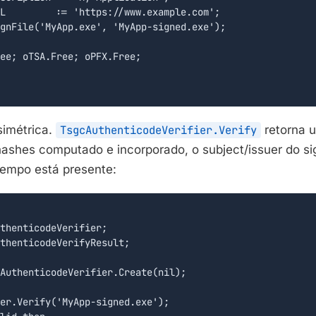
L         := 'https://www.example.com';

gnFile('MyApp.exe', 'MyApp-signed.exe');

ee; oTSA.Free; oPFX.Free;

simétrica.
TsgcAuthenticodeVerifier.Verify
retorna u
hashes computado e incorporado, o subject/issuer do sig
empo está presente:
thenticodeVerifier;

thenticodeVerifyResult;

AuthenticodeVerifier.Create(nil);

er.Verify('MyApp-signed.exe');
