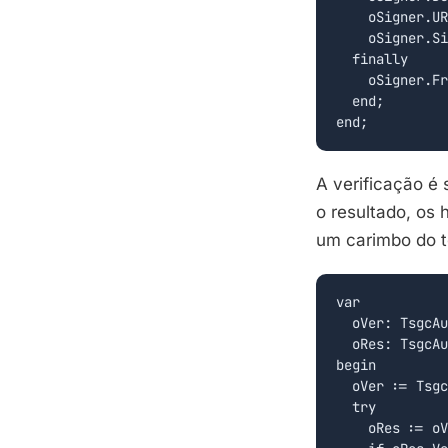
    oSigner.UR
    oSigner.Si
  finally

    oSigner.Fr
  end;

end;
A verificação é 
o resultado, os 
um carimbo do t
var

  oVer: TsgcAu
  oRes: TsgcAu
begin

  oVer := Tsgc
  try

    oRes := oV