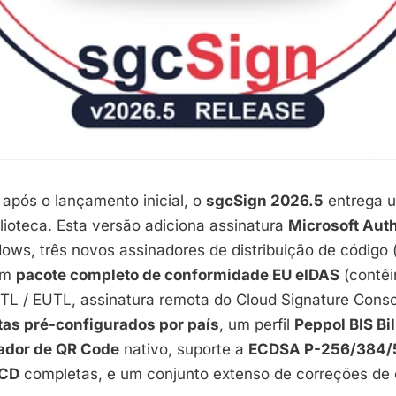
pós o lançamento inicial, o
sgcSign 2026.5
entrega 
lioteca. Esta versão adiciona assinatura
Microsoft Aut
ows, três novos assinadores de distribuição de código 
um
pacote completo de conformidade EU eIDAS
(contêi
TL / EUTL, assinatura remota do Cloud Signature Cons
stas pré-configurados por país
, um perfil
Peppol BIS Bil
ador de QR Code
nativo, suporte a
ECDSA P-256/384/
/CD
completas, e um conjunto extenso de correções de