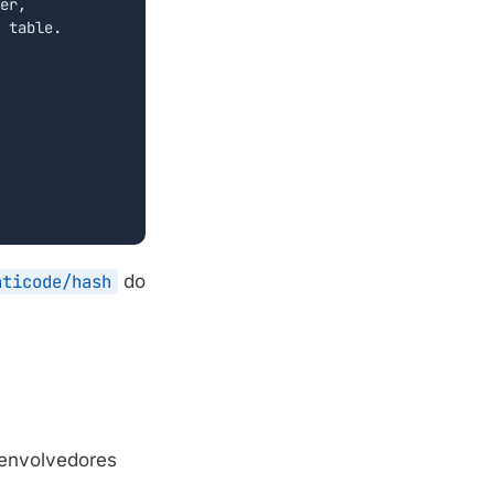
er,

 table.

nticode/hash
do
senvolvedores