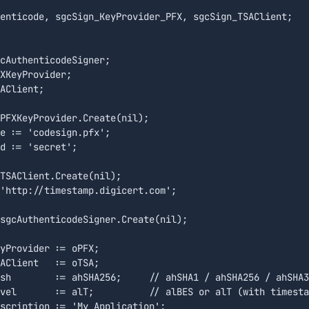
enticode, sgcSign_KeyProvider_PFX, sgcSign_TSAClient;

cAuthenticodeSigner;

XKeyProvider;

AClient;

PFXKeyProvider.Create(nil);

e := 'codesign.pfx';

d := 'secret';

TSAClient.Create(nil);

'http://timestamp.digicert.com';

sgcAuthenticodeSigner.Create(nil);

yProvider := oPFX;

AClient   := oTSA;

sh        := ahSHA256;     // ahSHA1 / ahSHA256 / ahSHA3
vel       := alT;          // alBES or alT (with timesta
scription := 'My Application';
