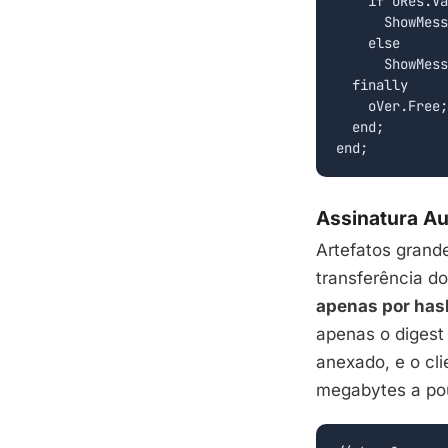
    if oRes.Va
      ShowMess
    else

      ShowMess
  finally

    oVer.Free;

  end;

end;
Assinatura Au
Artefatos grande
transferência d
apenas por has
apenas o digest
anexado, e o cli
megabytes a pou