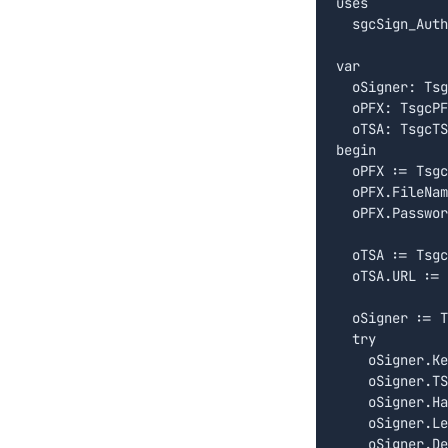
uses

  sgcSign_Auth
var

  oSigner: Tsg
  oPFX: TsgcPF
  oTSA: TsgcTS
begin

  oPFX := Tsgc
  oPFX.FileNam
  oPFX.Passwor
  oTSA := Tsgc
  oTSA.URL := 
  oSigner := T
  try

    oSigner.Ke
    oSigner.TS
    oSigner.Ha
    oSigner.Le
    oSigner.De