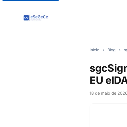
Início
›
Blog
›
s
sgcSign
EU eIDA
18 de maio de 202