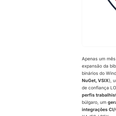
Apenas um mês a
expansão da bib
binários do Wind
NuGet, VSIX
), 
de confiança LO
perfis trabalhi
búlgaro, um
ger
integrações CI