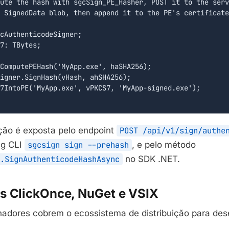
ute the hash with sgcSign_PE_Hasher, POST it to the serv
 SignedData blob, then append it to the PE's certificate
cAuthenticodeSigner;

7: TBytes;

ComputePEHash('MyApp.exe', haSHA256);

igner.SignHash(vHash, ahSHA256);

7IntoPE('MyApp.exe', vPKCS7, 'MyApp-signed.exe');

ão é exposta pelo endpoint
POST /api/v1/sign/authe
lag CLI
sgcsign sign --prehash
, e pelo método
.SignAuthenticodeHashAsync
no SDK .NET.
s ClickOnce, NuGet e VSIX
nadores cobrem o ecossistema de distribuição para de