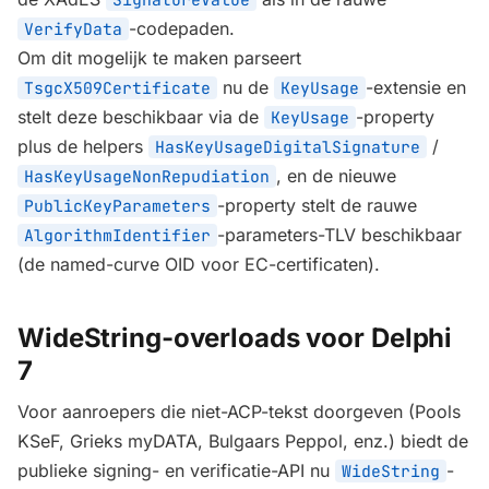
-codepaden.
VerifyData
Om dit mogelijk te maken parseert
nu de
-extensie en
TsgcX509Certificate
KeyUsage
stelt deze beschikbaar via de
-property
KeyUsage
plus de helpers
/
HasKeyUsageDigitalSignature
, en de nieuwe
HasKeyUsageNonRepudiation
-property stelt de rauwe
PublicKeyParameters
-parameters-TLV beschikbaar
AlgorithmIdentifier
(de named-curve OID voor EC-certificaten).
WideString-overloads voor Delphi
7
Voor aanroepers die niet-ACP-tekst doorgeven (Pools
KSeF, Grieks myDATA, Bulgaars Peppol, enz.) biedt de
publieke signing- en verificatie-API nu
-
WideString