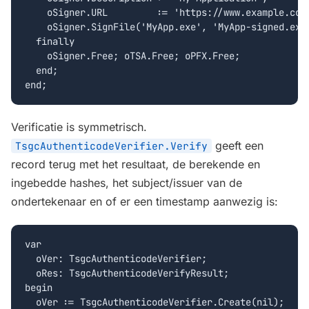
    oSigner.URL         := 'https://www.example.com'
    oSigner.SignFile('MyApp.exe', 'MyApp-signed.exe'
  finally

    oSigner.Free; oTSA.Free; oPFX.Free;

  end;

end;
Verificatie is symmetrisch.
geeft een
TsgcAuthenticodeVerifier.Verify
record terug met het resultaat, de berekende en
ingebedde hashes, het subject/issuer van de
ondertekenaar en of er een timestamp aanwezig is:
var

  oVer: TsgcAuthenticodeVerifier;

  oRes: TsgcAuthenticodeVerifyResult;

begin

  oVer := TsgcAuthenticodeVerifier.Create(nil);
