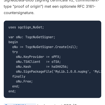
SignedData-blob (signing certificate v2, commitment-
type "proof of origin") met een optionele RFC 3161-
countersignature.
uses sgcSign_NuGet;

var oNu: TsgcNuGetSigner;

begin

  oNu := TsgcNuGetSigner.Create(nil);

  try

    oNu.KeyProvider := oPFX;

    oNu.TSAClient   := oTSA;

    oNu.Hash        := haSHA256;

    oNu.SignPackageFile('MyLib.1.0.0.nupkg', 'MyLib.
  finally

    oNu.Free;

  end;

end;