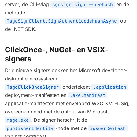
server, de CLI-vlag
en de
sgcsign sign --prehash
methode
op
TsgcSignClient.SignAuthenticodeHashAsync
de .NET SDK.
ClickOnce-, NuGet- en VSIX-
signers
Drie nieuwe signers dekken het Microsoft developer-
distributie-ecosysteem.
ondertekent
TsgcClickOnceSigner
.application
deployment-manifesten en
.exe.manifest
applicatie-manifesten met enveloped W3C XML-DSig,
overeenkomend met de output van Microsoft
. De signer herschrijft de
mage.exe
-node met de
publisherIdentity
issuerKeyHash
van het certificaat.