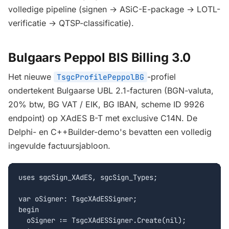
volledige pipeline (signen → ASiC-E-package → LOTL-
verificatie → QTSP-classificatie).
Bulgaars Peppol BIS Billing 3.0
Het nieuwe
-profiel
TsgcProfilePeppolBG
ondertekent Bulgaarse UBL 2.1-facturen (BGN-valuta,
20% btw, BG VAT / EIK, BG IBAN, scheme ID 9926
endpoint) op XAdES B-T met exclusive C14N. De
Delphi- en C++Builder-demo's bevatten een volledig
ingevulde factuursjabloon.
uses sgcSign_XAdES, sgcSign_Types;

var oSigner: TsgcXAdESSigner;

begin

  oSigner := TsgcXAdESSigner.Create(nil);
