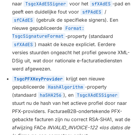
naar
voor het
-pad en
TsgcXAdESSigner
sfXAdES
geeft een duidelijke fout voor
/
sfPAdES
(gebruik de specifieke signers). Een
sfCAdES
nieuwe gepubliceerde
Format:
TsgcSignatureFormat
-property (standaard
) maakt de keuze expliciet. Eerdere
sfXAdES
versies stuurden ongeacht het profiel gewone XML-
DSig uit, wat door nationale e-facturatiediensten
werd afgewezen.
krijgt een nieuwe
TsgcPFXKeyProvider
gepubliceerde
-property
HashAlgorithm
(standaard
), en
haSHA256
TsgcXAdESSigner
stuurt nu de hash van het actieve profiel door naar
PFX-providers. FacturaeB2B-ondertekende PFX-
gebackte facturen zijn nu correct RSA-SHA1, wat de
afwijzing FACe
INVALID_INVOICE-122 «los datos de