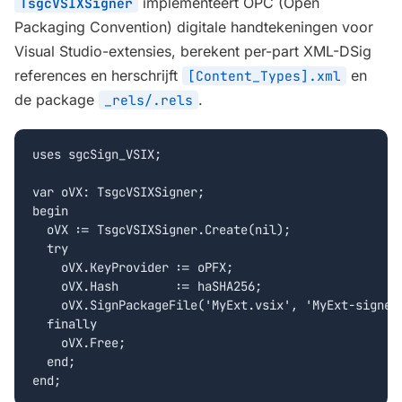
implementeert OPC (Open
TsgcVSIXSigner
Packaging Convention) digitale handtekeningen voor
Visual Studio-extensies, berekent per-part XML-DSig
references en herschrijft
en
[Content_Types].xml
de package
.
_rels/.rels
uses sgcSign_VSIX;

var oVX: TsgcVSIXSigner;

begin

  oVX := TsgcVSIXSigner.Create(nil);

  try

    oVX.KeyProvider := oPFX;

    oVX.Hash        := haSHA256;

    oVX.SignPackageFile('MyExt.vsix', 'MyExt-signed.
  finally

    oVX.Free;

  end;

end;