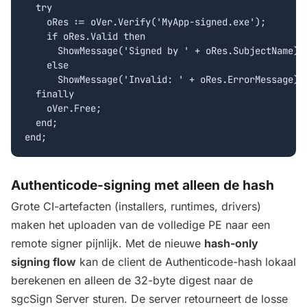
  try

    oRes := oVer.Verify('MyApp-signed.exe');

    if oRes.Valid then

      ShowMessage('Signed by ' + oRes.SubjectName)

    else

      ShowMessage('Invalid: ' + oRes.ErrorMessage);

  finally

    oVer.Free;

  end;

end;
Authenticode-signing met alleen de hash
Grote CI-artefacten (installers, runtimes, drivers)
maken het uploaden van de volledige PE naar een
remote signer pijnlijk. Met de nieuwe
hash-only
signing flow
kan de client de Authenticode-hash lokaal
berekenen en alleen de 32-byte digest naar de
sgcSign Server sturen. De server retourneert de losse