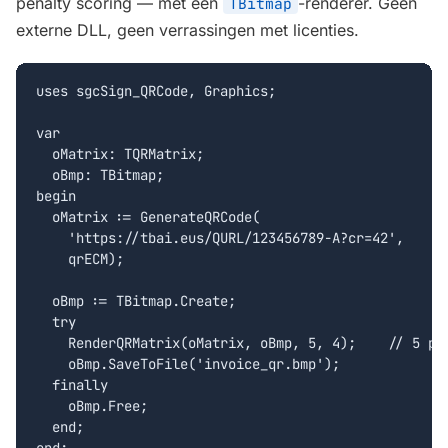
penalty scoring — met een
-renderer. Geen
TBitmap
externe DLL, geen verrassingen met licenties.
uses sgcSign_QRCode, Graphics;

var

  oMatrix: TQRMatrix;

  oBmp: TBitmap;

begin

  oMatrix := GenerateQRCode(

    'https://tbai.eus/QURL/123456789-A?cr=42',

    qrECM);

  oBmp := TBitmap.Create;

  try

    RenderQRMatrix(oMatrix, oBmp, 5, 4);    // 5 px 
    oBmp.SaveToFile('invoice_qr.bmp');

  finally

    oBmp.Free;

  end;
