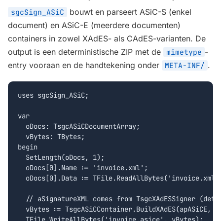
bouwt en parseert ASiC-S (enkel
sgcSign_ASiC
document) en ASiC-E (meerdere documenten)
containers in zowel XAdES- als CAdES-varianten. De
output is een deterministische ZIP met de
-
mimetype
entry vooraan en de handtekening onder
.
META-INF/
uses sgcSign_ASiC;

var

  oDocs: TsgcASiCDocumentArray;

  vBytes: TBytes;

begin

  SetLength(oDocs, 1);

  oDocs[0].Name := 'invoice.xml';

  oDocs[0].Data := TFile.ReadAllBytes('invoice.xml')
  // aSignatureXML comes from TsgcXAdESSigner (detac
  vBytes := TsgcASiCContainer.BuildXAdES(apASiCE, oD
  TFile.WriteAllBytes('invoice.asice', vBytes);
