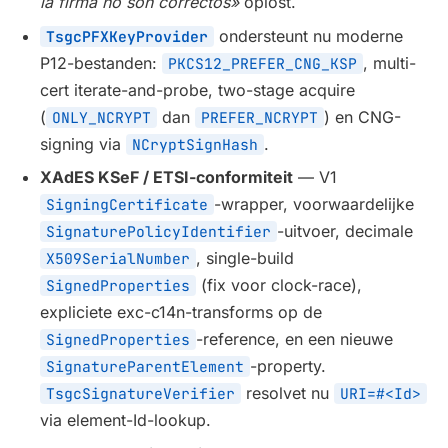
la firma no son correctos»
oplost.
ondersteunt nu moderne
TsgcPFXKeyProvider
P12-bestanden:
, multi-
PKCS12_PREFER_CNG_KSP
cert iterate-and-probe, two-stage acquire
(
dan
) en CNG-
ONLY_NCRYPT
PREFER_NCRYPT
signing via
.
NCryptSignHash
XAdES KSeF / ETSI-conformiteit
— V1
-wrapper, voorwaardelijke
SigningCertificate
-uitvoer, decimale
SignaturePolicyIdentifier
, single-build
X509SerialNumber
(fix voor clock-race),
SignedProperties
expliciete exc-c14n-transforms op de
-reference, en een nieuwe
SignedProperties
-property.
SignatureParentElement
resolvet nu
TsgcSignatureVerifier
URI=#<Id>
via element-Id-lookup.