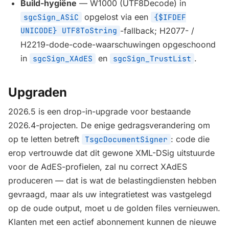
Build-hygiëne
— W1000 (UTF8Decode) in
opgelost via een
sgcSign_ASiC
{$IFDEF
UNICODE} UTF8ToString
-fallback; H2077- /
H2219-dode-code-waarschuwingen opgeschoond
in
en
.
sgcSign_XAdES
sgcSign_TrustList
Upgraden
2026.5 is een drop-in-upgrade voor bestaande
2026.4-projecten. De enige gedragsverandering om
op te letten betreft
: code die
TsgcDocumentSigner
erop vertrouwde dat dit gewone XML-DSig uitstuurde
voor de AdES-profielen, zal nu correct XAdES
produceren — dat is wat de belastingdiensten hebben
gevraagd, maar als uw integratietest was vastgelegd
op de oude output, moet u de golden files vernieuwen.
Klanten met een actief abonnement kunnen de nieuwe