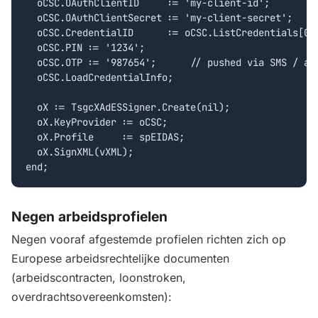
  oCSC.OAuthClientID     := 'my-client-id';

  oCSC.OAuthClientSecret := 'my-client-secret';

  oCSC.CredentialID      := oCSC.ListCredentials[0];
  oCSC.PIN := '1234';

  oCSC.OTP := '987654';      // pushed via SMS / app
  oCSC.LoadCredentialInfo;

  oX := TsgcXAdESSigner.Create(nil);

  oX.KeyProvider := oCSC;

  oX.Profile     := spEIDAS;

  oX.SignXML(vXML);

end;
Negen arbeidsprofielen
Negen vooraf afgestemde profielen richten zich op
Europese arbeidsrechtelijke documenten
(arbeidscontracten, loonstroken,
overdrachtsovereenkomsten):