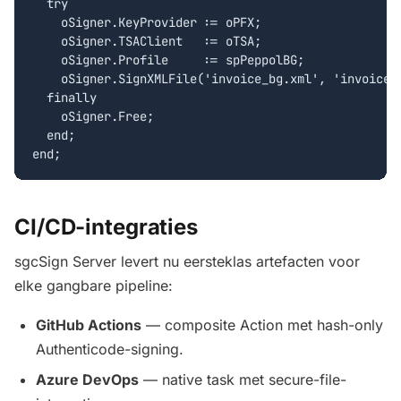
  try

    oSigner.KeyProvider := oPFX;

    oSigner.TSAClient   := oTSA;

    oSigner.Profile     := spPeppolBG;

    oSigner.SignXMLFile('invoice_bg.xml', 'invoice_b
  finally

    oSigner.Free;

  end;

end;
CI/CD-integraties
sgcSign Server levert nu eersteklas artefacten voor
elke gangbare pipeline:
GitHub Actions
— composite Action met hash-only
Authenticode-signing.
Azure DevOps
— native task met secure-file-