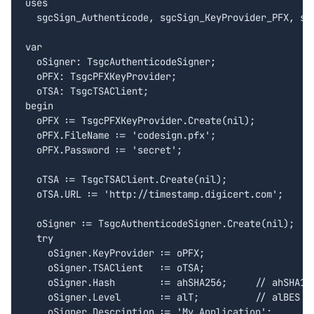
uses

  sgcSign_Authenticode, sgcSign_KeyProvider_PFX, sgc
var

  oSigner: TsgcAuthenticodeSigner;

  oPFX: TsgcPFXKeyProvider;

  oTSA: TsgcTSAClient;

begin

  oPFX := TsgcPFXKeyProvider.Create(nil);

  oPFX.FileName := 'codesign.pfx';

  oPFX.Password := 'secret';

  oTSA := TsgcTSAClient.Create(nil);

  oTSA.URL := 'http://timestamp.digicert.com';

  oSigner := TsgcAuthenticodeSigner.Create(nil);

  try

    oSigner.KeyProvider := oPFX;

    oSigner.TSAClient   := oTSA;

    oSigner.Hash        := ahSHA256;     // ahSHA1 /
    oSigner.Level       := alT;          // alBES or
    oSigner.Description := 'My Application';
