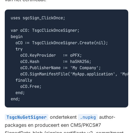
uses sgcSign_ClickOnce;

var oCO: TsgcClickOnceSigner;

begin

  oCO := TsgcClickOnceSigner.Create(nil);

  try

    oCO.KeyProvider   := oPFX;

    oCO.Hash          := haSHA256;

    oCO.PublisherName := 'My Company';

    oCO.SignManifestFile('MyApp.application', 'MyApp
  finally

    oCO.Free;

  end;

end;
ondertekent
author-
TsgcNuGetSigner
.nupkg
packages en produceert een CMS/PKCS#7