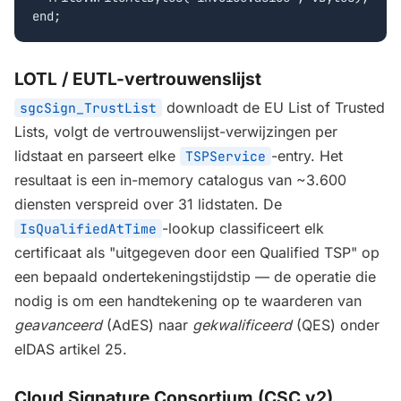
end;
LOTL / EUTL-vertrouwenslijst
downloadt de EU List of Trusted
sgcSign_TrustList
Lists, volgt de vertrouwenslijst-verwijzingen per
lidstaat en parseert elke
-entry. Het
TSPService
resultaat is een in-memory catalogus van ~3.600
diensten verspreid over 31 lidstaten. De
-lookup classificeert elk
IsQualifiedAtTime
certificaat als "uitgegeven door een Qualified TSP" op
een bepaald ondertekeningstijdstip — de operatie die
nodig is om een handtekening op te waarderen van
geavanceerd
(AdES) naar
gekwalificeerd
(QES) onder
eIDAS artikel 25.
Cloud Signature Consortium (CSC v2)