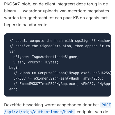
PKCS#7-blob, en de client integreert deze terug in de
binary — waardoor uploads van meerdere megabytes
worden teruggebracht tot een paar KB op agents met
beperkte bandbreedte.
// Local: compute the hash with sgcSign_PE_Hasher, P
// receive the SignedData blob, then append it to th
var

  oSigner: TsgcAuthenticodeSigner;

  vHash, vPKCS7: TBytes;

begin

  // vHash := ComputePEHash('MyApp.exe', haSHA256);

  vPKCS7 := oSigner.SignHash(vHash, ahSHA256);

  // EmbedPKCS7IntoPE('MyApp.exe', vPKCS7, 'MyApp-si
end;
Dezelfde bewerking wordt aangeboden door het
POST
-endpoint van de
/api/v1/sign/authenticode/hash