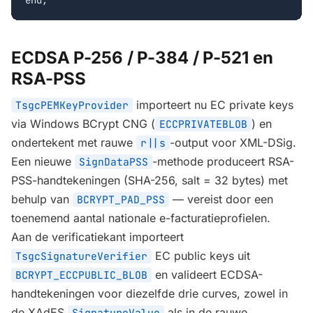
end;
ECDSA P-256 / P-384 / P-521 en
RSA-PSS
importeert nu EC private keys
TsgcPEMKeyProvider
via Windows BCrypt CNG (
) en
ECCPRIVATEBLOB
ondertekent met rauwe
-output voor XML-DSig.
r||s
Een nieuwe
-methode produceert RSA-
SignDataPSS
PSS-handtekeningen (SHA-256, salt = 32 bytes) met
behulp van
— vereist door een
BCRYPT_PAD_PSS
toenemend aantal nationale e-facturatieprofielen.
Aan de verificatiekant importeert
EC public keys uit
TsgcSignatureVerifier
en valideert ECDSA-
BCRYPT_ECCPUBLIC_BLOB
handtekeningen voor diezelfde drie curves, zowel in
de XAdES
als in de rauwe
SignatureValue