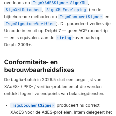
overloads op
,
TsgcXAdESSigner.SignXML
,
(en de
SignXMLDetached
SignXMLEnveloping
bijbehorende methoden op
en
TsgcDocumentSigner
). Dit garandeert verliesvrije
TsgcSignatureVerifier
Unicode in en uit op Delphi 7 — geen ACP round-trip
— en is equivalent aan de
-overloads op
string
Delphi 2009+.
Conformiteits- en
betrouwbaarheidsfixes
De bugfix-batch in 2026.5 sluit een lange lijst van
XAdES- / PFX- / verifier-problemen af die werden
ontdekt tegen live endpoints van belastingdiensten.
produceert nu correct
TsgcDocumentSigner
XAdES voor de AdES-profielen. Intern delegeert het