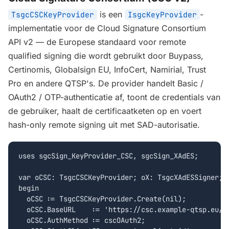
is een
-
TsgcCSCKeyProvider
IsgcKeyProvider
implementatie voor de Cloud Signature Consortium
API v2 — de Europese standaard voor remote
qualified signing die wordt gebruikt door Buypass,
Certinomis, Globalsign EU, InfoCert, Namirial, Trust
Pro en andere QTSP's. De provider handelt Basic /
OAuth2 / OTP-authenticatie af, toont de credentials van
de gebruiker, haalt de certificaatketen op en voert
hash-only remote signing uit met SAD-autorisatie.
uses sgcSign_KeyProvider_CSC, sgcSign_XAdES;

var oCSC: TsgcCSCKeyProvider; oX: TsgcXAdESSigner;

begin

  oCSC := TsgcCSCKeyProvider.Create(nil);

  oCSC.BaseURL    := 'https://csc.example-qtsp.eu/cs
  oCSC.AuthMethod := cscOAuth2;
