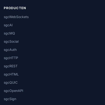
PRODUCTEN
sgcWebSockets
sgcAI
sgcMQ
sgcSocial
sgcAuth
sgcHTTP
sgcREST
sgcHTML
sgcQUIC
sgcOpenAPI
sgcSign