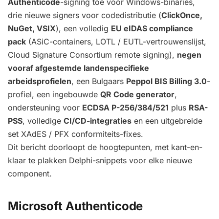
Authenticode
-signing toe voor Windows-binaries,
drie nieuwe signers voor codedistributie (
ClickOnce,
NuGet, VSIX
), een volledig
EU eIDAS compliance
pack
(ASiC-containers, LOTL / EUTL-vertrouwenslijst,
Cloud Signature Consortium remote signing),
negen
vooraf afgestemde landenspecifieke
arbeidsprofielen
, een Bulgaars
Peppol BIS Billing 3.0
-
profiel, een ingebouwde
QR Code generator
,
ondersteuning voor
ECDSA P-256/384/521
plus
RSA-
PSS
, volledige
CI/CD-integraties
en een uitgebreide
set XAdES / PFX conformiteits-fixes.
Dit bericht doorloopt de hoogtepunten, met kant-en-
klaar te plakken Delphi-snippets voor elke nieuwe
component.
Microsoft Authenticode