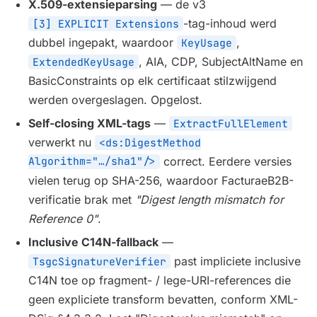
X.509-extensieparsing
— de v3
-tag-inhoud werd
[3] EXPLICIT Extensions
dubbel ingepakt, waardoor
,
KeyUsage
, AIA, CDP, SubjectAltName en
ExtendedKeyUsage
BasicConstraints op elk certificaat stilzwijgend
werden overgeslagen. Opgelost.
Self-closing XML-tags
—
ExtractFullElement
verwerkt nu
<ds:DigestMethod
Algorithm="…/sha1"/>
correct. Eerdere versies
vielen terug op SHA-256, waardoor FacturaeB2B-
verificatie brak met
"Digest length mismatch for
Reference 0"
.
Inclusive C14N-fallback
—
past impliciete inclusive
TsgcSignatureVerifier
C14N toe op fragment- / lege-URI-references die
geen expliciete transform bevatten, conform XML-