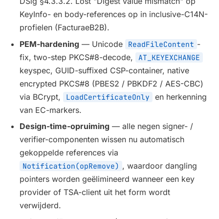
DSig §4.3.3.2. Lost "Digest value mismatch" op
KeyInfo- en body-references op in inclusive-C14N-
profielen (FacturaeB2B).
PEM-hardening
— Unicode
-
ReadFileContent
fix, two-step PKCS#8-decode,
AT_KEYEXCHANGE
keyspec, GUID-suffixed CSP-container, native
encrypted PKCS#8 (PBES2 / PBKDF2 / AES-CBC)
via BCrypt,
en herkenning
LoadCertificateOnly
van EC-markers.
Design-time-opruiming
— alle negen signer- /
verifier-componenten wissen nu automatisch
gekoppelde references via
, waardoor dangling
Notification(opRemove)
pointers worden geëlimineerd wanneer een key
provider of TSA-client uit het form wordt
verwijderd.