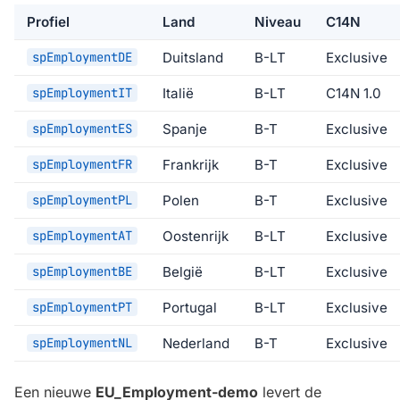
Profiel
Land
Niveau
C14N
spEmploymentDE
Duitsland
B-LT
Exclusive
spEmploymentIT
Italië
B-LT
C14N 1.0
spEmploymentES
Spanje
B-T
Exclusive
spEmploymentFR
Frankrijk
B-T
Exclusive
spEmploymentPL
Polen
B-T
Exclusive
spEmploymentAT
Oostenrijk
B-LT
Exclusive
spEmploymentBE
België
B-LT
Exclusive
spEmploymentPT
Portugal
B-LT
Exclusive
spEmploymentNL
Nederland
B-T
Exclusive
Een nieuwe
EU_Employment-demo
levert de