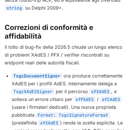
senza round-trip ACP, ed è equivalente agli overload
su Delphi 2009+.
string
Correzioni di conformità e
affidabilità
Il lotto di bug-fix della 2026.5 chiude un lungo elenco
di problemi XAdES / PFX / verifier riscontrati su
endpoint reali delle autorità fiscali.
ora produce correttamente
TsgcDocumentSigner
XAdES per i profili AdES. Internamente delega a
per il percorso
, e
TsgcXAdESSigner
sfXAdES
solleva un errore chiaro per
/
sfPAdES
sfCAdES
(usare i firmatari dedicati). Una nuova proprietà
pubblicata
Format: TsgcSignatureFormat
(predefinita
) rende la scelta esplicita. Le
sfXAdES