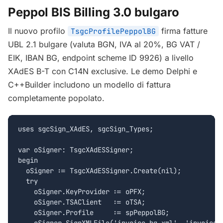
Peppol BIS Billing 3.0 bulgaro
Il nuovo profilo
firma fatture
TsgcProfilePeppolBG
UBL 2.1 bulgare (valuta BGN, IVA al 20%, BG VAT /
EIK, IBAN BG, endpoint scheme ID 9926) a livello
XAdES B-T con C14N exclusive. Le demo Delphi e
C++Builder includono un modello di fattura
completamente popolato.
uses sgcSign_XAdES, sgcSign_Types;

var oSigner: TsgcXAdESSigner;

begin

  oSigner := TsgcXAdESSigner.Create(nil);

  try

    oSigner.KeyProvider := oPFX;

    oSigner.TSAClient   := oTSA;

    oSigner.Profile     := spPeppolBG;

    oSigner.SignXMLFile('invoice_bg.xml', 'invoice_b