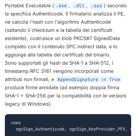
Portable Executable (
,
,
) secondo
.exe
.dll
.sys
la specifica Authenticode. Il firmatario analizza il PE,
ne calcola l'hash con l'algoritmo Authenticode
(saltando il checksum e la tabella dei certificati
esistente), costruisce un blob PKCS#7 SignedData
completo con il contenuto SPC indirect data, e lo
aggiunge alla tabella dei certificati del binario.
Sono supportati gli hash da SHA-1 a SHA-512, i
timestamp RFC 3161 vengono incorporati come
attributi non firmati, e
AppendSignature := True
produce firme annidate (ad esempio doppia firma
SHA-1 + SHA-256 per la compatibilità con le versioni
legacy di Windows).
uses

  sgcSign_Authenticode, sgcSign_KeyProvider_PFX, sgc