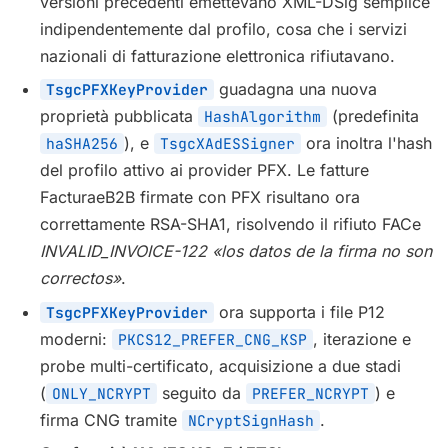
versioni precedenti emettevano XML-DSig semplice
indipendentemente dal profilo, cosa che i servizi
nazionali di fatturazione elettronica rifiutavano.
guadagna una nuova
TsgcPFXKeyProvider
proprietà pubblicata
(predefinita
HashAlgorithm
), e
ora inoltra l'hash
haSHA256
TsgcXAdESSigner
del profilo attivo ai provider PFX. Le fatture
FacturaeB2B firmate con PFX risultano ora
correttamente RSA-SHA1, risolvendo il rifiuto FACe
INVALID_INVOICE-122 «los datos de la firma no son
correctos»
.
ora supporta i file P12
TsgcPFXKeyProvider
moderni:
, iterazione e
PKCS12_PREFER_CNG_KSP
probe multi-certificato, acquisizione a due stadi
(
seguito da
) e
ONLY_NCRYPT
PREFER_NCRYPT
firma CNG tramite
.
NCryptSignHash