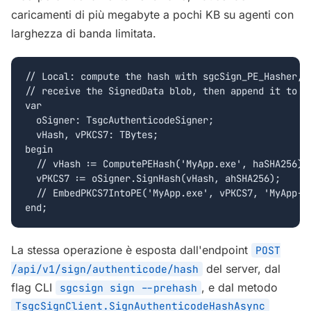
caricamenti di più megabyte a pochi KB su agenti con
larghezza di banda limitata.
// Local: compute the hash with sgcSign_PE_Hasher, P
// receive the SignedData blob, then append it to th
var

  oSigner: TsgcAuthenticodeSigner;

  vHash, vPKCS7: TBytes;

begin

  // vHash := ComputePEHash('MyApp.exe', haSHA256);

  vPKCS7 := oSigner.SignHash(vHash, ahSHA256);

  // EmbedPKCS7IntoPE('MyApp.exe', vPKCS7, 'MyApp-si
end;
La stessa operazione è esposta dall'endpoint
POST
del server, dal
/api/v1/sign/authenticode/hash
flag CLI
, e dal metodo
sgcsign sign --prehash
TsgcSignClient.SignAuthenticodeHashAsync