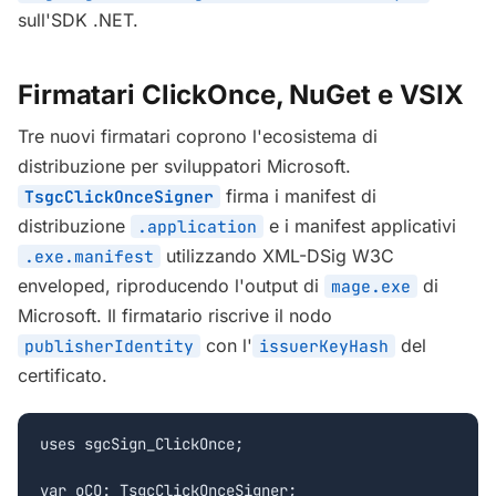
sull'SDK .NET.
Firmatari ClickOnce, NuGet e VSIX
Tre nuovi firmatari coprono l'ecosistema di
distribuzione per sviluppatori Microsoft.
firma i manifest di
TsgcClickOnceSigner
distribuzione
e i manifest applicativi
.application
utilizzando XML-DSig W3C
.exe.manifest
enveloped, riproducendo l'output di
di
mage.exe
Microsoft. Il firmatario riscrive il nodo
con l'
del
publisherIdentity
issuerKeyHash
certificato.
uses sgcSign_ClickOnce;

var oCO: TsgcClickOnceSigner;
