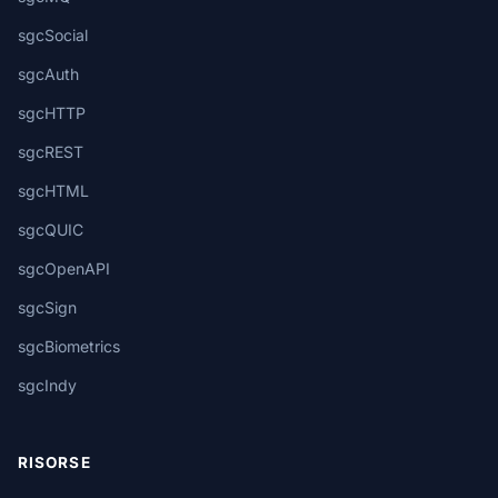
sgcSocial
sgcAuth
sgcHTTP
sgcREST
sgcHTML
sgcQUIC
sgcOpenAPI
sgcSign
sgcBiometrics
sgcIndy
RISORSE