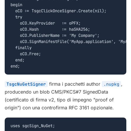
begin

  oCO := TsgcClickOnceSigner.Create(nil);

  try

    oCO.KeyProvider   := oPFX;

    oCO.Hash          := haSHA256;

    oCO.PublisherName := 'My Company';

    oCO.SignManifestFile('MyApp.application', 'MyApp
  finally

    oCO.Free;

  end;

end;
firma i pacchetti author
,
TsgcNuGetSigner
.nupkg
producendo un blob CMS/PKCS#7 SignedData
(certificato di firma v2, tipo di impegno "proof of
origin") con una controfirma RFC 3161 opzionale.
uses sgcSign_NuGet;
