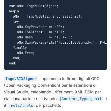
var oNu: TsgcNuGetSigner;

begin

  oNu := TsgcNuGetSigner.Create(nil);

  try

    oNu.KeyProvider := oPFX;

    oNu.TSAClient   := oTSA;

    oNu.Hash        := haSHA256;

    oNu.SignPackageFile('MyLib.1.0.0.nupkg', 'MyLib.
  finally

    oNu.Free;

  end;

end;
implementa le firme digitali OPC
TsgcVSIXSigner
(Open Packaging Convention) per le estensioni di
Visual Studio, calcolando i riferimenti XML-DSig per
ciascuna parte e riscrivendo
e
[Content_Types].xml
il
del pacchetto.
_rels/.rels