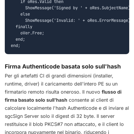
    if oRes.Valid then

      ShowMessage('Signed by ' + oRes.SubjectName)

    else

      ShowMessage('Invalid: ' + oRes.ErrorMessage);

  finally

    oVer.Free;

  end;

end;
Firma Authenticode basata solo sull'hash
Per gli artefatti CI di grandi dimensioni (installer,
runtime, driver) il caricamento dell'intero PE su un
firmatario remoto risulta oneroso. Il nuovo
flusso di
firma basato solo sull'hash
consente al client di
calcolare localmente l'hash Authenticode e di inviare al
sgcSign Server solo il digest di 32 byte. Il server
restituisce il blob PKCS#7 non attaccato, e il client lo
incorpora nuovamente nel binario, riducendo i