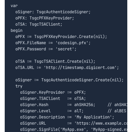
var

  oSigner: TsgcAuthenticodeSigner;

  oPFX: TsgcPFXKeyProvider;

  oTSA: TsgcTSAClient;

begin

  oPFX := TsgcPFXKeyProvider.Create(nil);

  oPFX.FileName := 'codesign.pfx';

  oPFX.Password := 'secret';

  oTSA := TsgcTSAClient.Create(nil);

  oTSA.URL := 'http://timestamp.digicert.com';

  oSigner := TsgcAuthenticodeSigner.Create(nil);

  try

    oSigner.KeyProvider := oPFX;

    oSigner.TSAClient   := oTSA;

    oSigner.Hash        := ahSHA256;     // ahSHA1 /
    oSigner.Level       := alT;          // alBES or
    oSigner.Description := 'My Application';

    oSigner.URL         := 'https://www.example.com'
    oSigner.SignFile('MyApp.exe', 'MyApp-signed.exe'