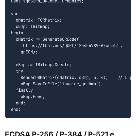
uses sgcSign_QRCode, Graphics;

var

  oMatrix: TQRMatrix;

  oBmp: TBitmap;

begin

  oMatrix := GenerateQRCode(

    'https://tbai.eus/QURL/123456789-A?cr=42',

    qrECM);

  oBmp := TBitmap.Create;

  try

    RenderQRMatrix(oMatrix, oBmp, 5, 4);    // 5 px 
    oBmp.SaveToFile('invoice_qr.bmp');

  finally

    oBmp.Free;

  end;

end;
ECDSA P-256 / P-384 / P-521 e