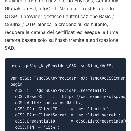
qualificata remota utilizzato da Buypass, Certinomis,
Globalsign EU, InfoCert, Namirial, Trust Pro e altri
QTSP. Il provider gestisce l'autenticazione Basic /
OAuth2 / OTP, elenca le credenziali dell'utente,
recupera la catena dei certificati ed esegue la firma
remota basata solo sull'hash tramite autorizzazione
SAD.
uses sgcSign_KeyProvider_CSC, sgcSign_XAdES;

var oCSC: TsgcCSCKeyProvider; oX: TsgcXAdESSigner;

begin

  oCSC := TsgcCSCKeyProvider.Create(nil);

  oCSC.BaseURL    := 'https://csc.example-qtsp.eu/cs
  oCSC.AuthMethod := cscOAuth2;

  oCSC.OAuthClientID     := 'my-client-id';

  oCSC.OAuthClientSecret := 'my-client-secret';

  oCSC.CredentialID      := oCSC.ListCredentials[0];
  oCSC.PIN := '1234';
