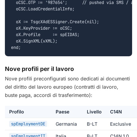
  oCSC.OTP := '987654';      // pushed via SMS / app
  oCSC.LoadCredentialInfo;

  oX := TsgcXAdESSigner.Create(nil);

  oX.KeyProvider := oCSC;

  oX.Profile     := spEIDAS;

  oX.SignXML(vXML);

end;
Nove profili per il lavoro
Nove profili preconfigurati sono dedicati ai documenti
del diritto del lavoro europeo (contratti di lavoro,
buste paga, accordi di trasferimento):
Profilo
Paese
Livello
C14N
spEmploymentDE
Germania
B-LT
Exclusive
spEmploymentIT
Italia
B-LT
C14N 1.0