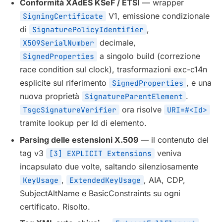
Conformità XAdES KSeF / ETSI
— wrapper
V1, emissione condizionale
SigningCertificate
di
,
SignaturePolicyIdentifier
decimale,
X509SerialNumber
a singolo build (correzione
SignedProperties
race condition sul clock), trasformazioni exc-c14n
esplicite sul riferimento
, e una
SignedProperties
nuova proprietà
.
SignatureParentElement
ora risolve
TsgcSignatureVerifier
URI=#<Id>
tramite lookup per Id di elemento.
Parsing delle estensioni X.509
— il contenuto del
tag v3
veniva
[3] EXPLICIT Extensions
incapsulato due volte, saltando silenziosamente
,
, AIA, CDP,
KeyUsage
ExtendedKeyUsage
SubjectAltName e BasicConstraints su ogni
certificato. Risolto.