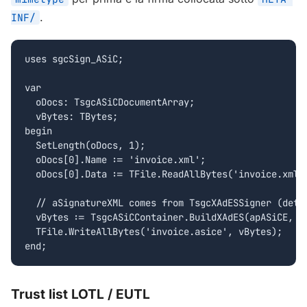
.
INF/
uses sgcSign_ASiC;

var

  oDocs: TsgcASiCDocumentArray;

  vBytes: TBytes;

begin

  SetLength(oDocs, 1);

  oDocs[0].Name := 'invoice.xml';

  oDocs[0].Data := TFile.ReadAllBytes('invoice.xml')
  // aSignatureXML comes from TsgcXAdESSigner (detac
  vBytes := TsgcASiCContainer.BuildXAdES(apASiCE, oD
  TFile.WriteAllBytes('invoice.asice', vBytes);

end;
Trust list LOTL / EUTL