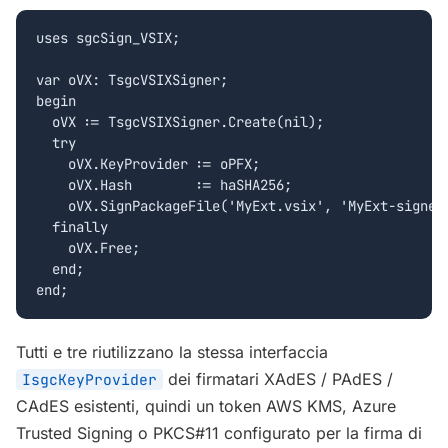
uses sgcSign_VSIX;

var oVX: TsgcVSIXSigner;

begin

  oVX := TsgcVSIXSigner.Create(nil);

  try

    oVX.KeyProvider := oPFX;

    oVX.Hash        := haSHA256;

    oVX.SignPackageFile('MyExt.vsix', 'MyExt-signed.
  finally

    oVX.Free;

  end;

end;
Tutti e tre riutilizzano la stessa interfaccia
dei firmatari XAdES / PAdES /
IsgcKeyProvider
CAdES esistenti, quindi un token AWS KMS, Azure
Trusted Signing o PKCS#11 configurato per la firma di