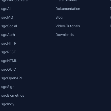
sgcAI
Dokumentation
sgcMQ
Blog
sgcSocial
Video-Tutorials
sgcAuth
Downloads
sgcHTTP
sgcREST
sgcHTML
sgcQUIC
sgcOpenAPI
sgcSign
sgcBiometrics
sgcIndy