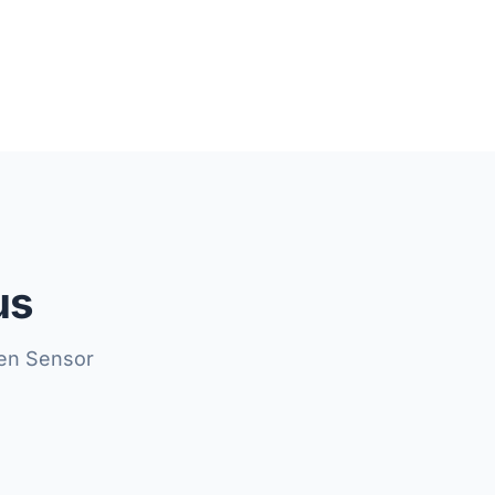
us
len Sensor