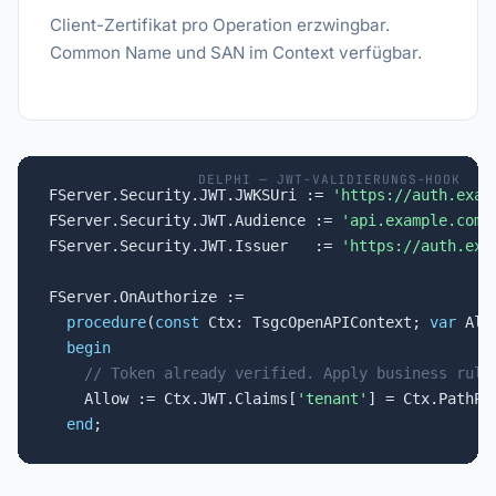
Client-Zertifikat pro Operation erzwingbar.
Common Name und SAN im Context verfügbar.
DELPHI — JWT-VALIDIERUNGS-HOOK
FServer.Security.JWT.JWKSUri := 
'https://auth.exam
FServer.Security.JWT.Audience := 
'api.example.com'
;
FServer.Security.JWT.Issuer   := 
'https://auth.exa
FServer.OnAuthorize :=

procedure
(
const
 Ctx: TsgcOpenAPIContext; 
var
 All
begin
// Token already verified. Apply business rule
    Allow := Ctx.JWT.Claims[
'tenant'
] = Ctx.PathPa
end
;