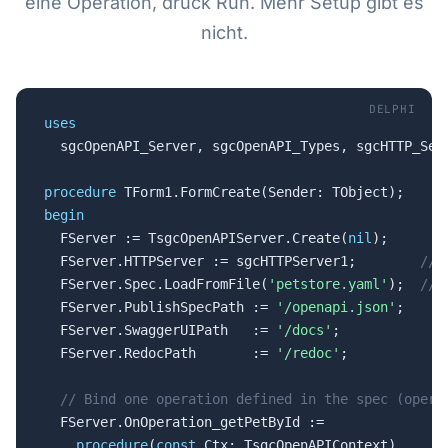
eine Operation, drück Run. Mehr Setup gibt es
nicht.
DELPHI
uses

  sgcOpenAPI_Server, sgcOpenAPI_Types, sgcHTTP_Serv
procedure
begin

  FServer := TsgcOpenAPIServer.Create(
nil
);

  FServer.HTTPServer := sgcHTTPServer1;        
// 
  FServer.Spec.LoadFromFile(
'petstore.yaml'
);  
// 
  FServer.PublishSpecPath := 
'/openapi.json'
;

  FServer.SwaggerUIPath   := 
'/docs'
;

  FServer.RedocPath       := 
'/redoc'
;

// Bind one operation defined in the spec (opera
  FServer.OnOperation_getPetById :=

procedure
(
const
 Ctx: TsgcOpenAPIContext)
