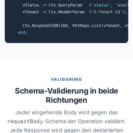
    vStatus := Ctx.QueryParam   (
'status'
, 
'availa
    vTenant := Ctx.HeaderParam  (
'X-Tenant-Id'
);  
    Ctx.RespondJSON(200, PetRepo.List(vTenant, vSta
end
;
VALIDIERUNG
Schema-Validierung in beide
Richtungen
Jeder eingehende Body wird gegen das
requestBody
-Schema der Operation validiert.
Jede Response wird gegen den deklarierten