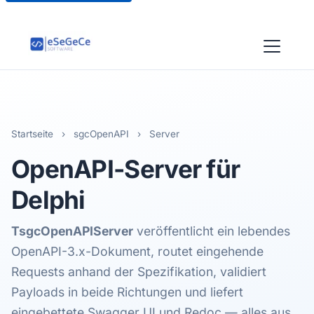
Startseite
›
sgcOpenAPI
›
Server
OpenAPI-
Server
für
Delphi
TsgcOpenAPIServer
veröffentlicht ein lebendes
OpenAPI-3.x-Dokument, routet eingehende
Requests anhand der Spezifikation, validiert
Payloads in beide Richtungen und liefert
eingebettete Swagger UI und Redoc — alles aus