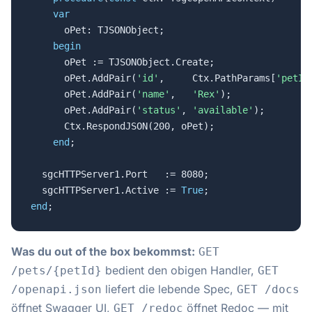
var
      oPet: TJSONObject;

begin
      oPet := TJSONObject.Create;

      oPet.AddPair(
'id'
,     Ctx.PathParams[
'petId
      oPet.AddPair(
'name'
,   
'Rex'
);

      oPet.AddPair(
'status'
, 
'available'
);

      Ctx.RespondJSON(200, oPet);

end
;

  sgcHTTPServer1.Port   := 8080;

  sgcHTTPServer1.Active := 
True
end
;
Was du out of the box bekommst:
GET
bedient den obigen Handler,
/pets/{petId}
GET
liefert die lebende Spec,
/openapi.json
GET /docs
öffnet Swagger UI,
öffnet Redoc — mit
GET /redoc