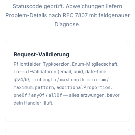
Statuscode geprüft. Abweichungen liefern
Problem-Details nach RFC 7807 mit feldgenauer
Diagnose.
Request-Validierung
Pflichtfelder, Typkoerzion, Enum-Mitgliedschaft,
-Validatoren (email, uuid, date-time,
format
ipv4/6),
/
,
/
minLength
maxLength
minimum
,
,
,
maximum
pattern
additionalProperties
/
/
— alles erzwungen, bevor
oneOf
anyOf
allOf
dein Handler läuft.