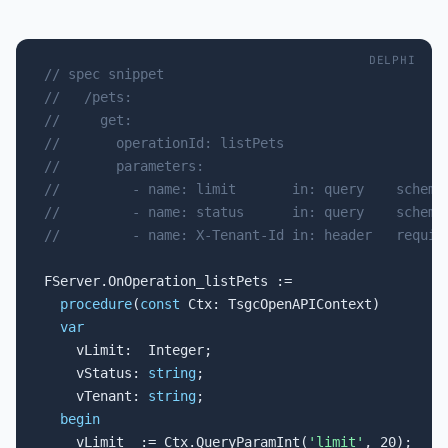
DELPHI
// spec snippet

//   /pets:

//     get:

//       operationId: listPets

//       parameters:

//         - name: limit       in: query    schema:
//         - name: status      in: query    schema
//         - name: X-Tenant-Id in: header   requir
FServer.OnOperation_listPets :=

procedure
(
const
 Ctx: TsgcOpenAPIContext)

var
    vLimit:  Integer;

    vStatus: 
string
;

    vTenant: 
string
;

begin
    vLimit  := Ctx.QueryParamInt(
'limit'
, 20);    