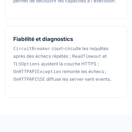
permet de découvrir les capacités à l'exécution.
Fiabilité et diagnostics
court-circuite les requêtes
CircuitBreaker
après des échecs répétés ;
et
ReadTimeout
ajustent la couche HTTPS ;
TLSOptions
remonte les échecs ;
OnHTTPAPIException
diffuse les server-sent events.
OnHTTPAPISSE