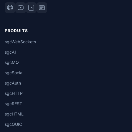
PRODUITS
sgcWebSockets
sgcAI
sgcMQ
sgcSocial
sgcAuth
sgcHTTP
sgcREST
sgcHTML
sgcQUIC