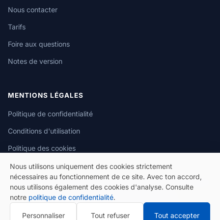
Nous contacter
Tarifs
Foire aux questions
Notes de version
MENTIONS LÉGALES
Politique de confidentialité
Conditions d'utilisation
Politique des cookies
Nous utilisons uniquement des cookies strictement
nécessaires au fonctionnement de ce site. Avec ton accord,
nous utilisons également des cookies d'analyse. Consulte
notre
politique de confidentialité
.
© 2026 eSeGeCe. Tous droits réservés.
Personnaliser
Tout refuser
Tout accepter
Politique de confidentialité
Conditions d'utilisation