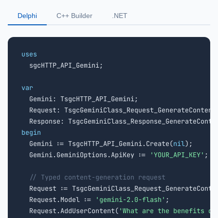
Delphi
C++ Builder
.NET
uses

  sgcHTTP_API_Gemini;

var

  Gemini: TsgcHTTP_API_Gemini;

  Request: TsgcGeminiClass_Request_GenerateContent;
begin

  Gemini := TsgcHTTP_API_Gemini.Create(
nil
);

  Gemini.GeminiOptions.ApiKey := 
'YOUR_API_KEY'
;

// Typed content-generation request
  Request := TsgcGeminiClass_Request_GenerateConten
  Request.Model := 
'gemini-2.0-flash'
;

  Request.AddUserContent(
'What are the benefits of