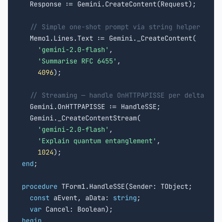
  Response := Gemini.CreateContent(Request);

// Simple one-shot prompt via string helper
  Memo1.Lines.Text := Gemini._CreateContent(

'gemini-2.0-flash'
,

'Summarise RFC 6455'
,

4096
);

// Streaming — handle OnHTTPAPISSE per delta
  Gemini.OnHTTPAPISSE := HandleSSE;

  Gemini._CreateContentStream(

'gemini-2.0-flash'
,

'Explain quantum entanglement'
,

1024
end
;

procedure
 TForm1.HandleSSE(Sender: TObject;

const
 aEvent, aData: 
string
;

var
begin