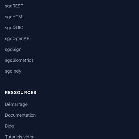
sgcREST
sgcHTML
sgcQUIC
sgcOpenAPI
sgcSign
sgcBiometrics
sgcIndy
RESSOURCES
Démarrage
Documentation
Blog
Tutoriels vidéo