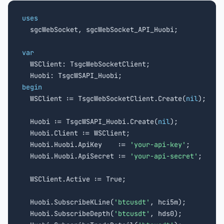
uses

  sgcWebSocket, sgcWebSocket_API_Huobi;

var

  WSClient: TsgcWebSocketClient;

begin

  WSClient := TsgcWebSocketClient.Create(
nil
);

  Huobi := TsgcWSAPI_Huobi.Create(
nil
);

  Huobi.Client := WSClient;

  Huobi.Huobi.ApiKey    := 
'your-api-key'
;

  Huobi.Huobi.ApiSecret := 
'your-api-secret'
;

  WSClient.Active := True;

  Huobi.SubscribeKLine(
'btcusdt'
, hci5m);

  Huobi.SubscribeDepth(
'btcusdt'
, hds0);
