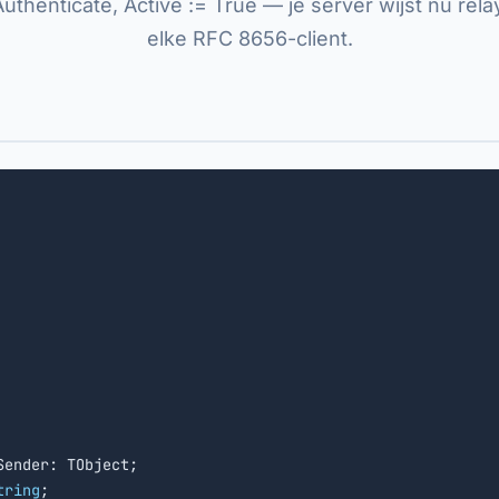
henticate, Active := True — je server wijst nu rela
elke RFC 8656-client.
Sender: TObject;

tring
;
