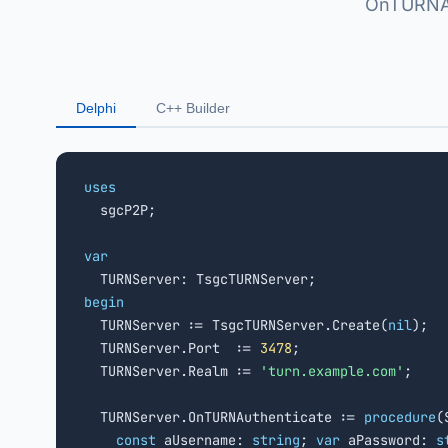
OnTURNAut
Delphi
C++ Builder
uses

  sgcP2P;

var
begin

  TURNServer := TsgcTURNServer.Create(
nil
);

  TURNServer.Port  := 
3478
;

  TURNServer.Realm := 
'turn.example.com'
;

  TURNServer.OnTURNAuthenticate := 
procedure
(
const
 aUsername: 
string
; 
var
 aPassword: 
s