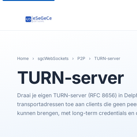
Home
›
sgcWebSockets
›
P2P
›
TURN-server
TURN
-server
Draai je eigen TURN-server (RFC 8656) in Delph
transportadressen toe aan clients die geen pee
kunnen brengen, met long-term credentials en q