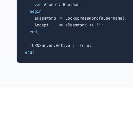
var
 Accept: Boolean)

begin
    aPassword := LookupPassword(aUsername);

    Accept    := aPassword <> 
''
;

end
;

end
;