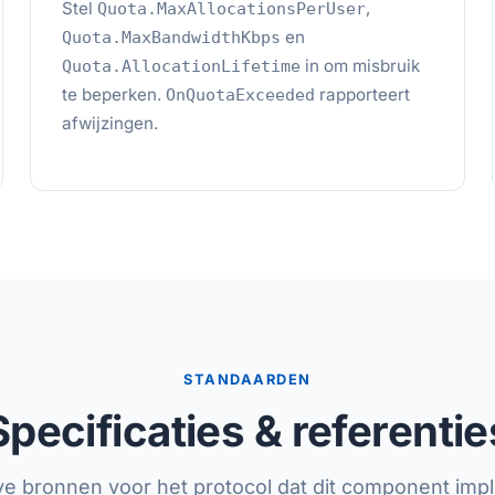
Stel
,
Quota.MaxAllocationsPerUser
en
Quota.MaxBandwidthKbps
in om misbruik
Quota.AllocationLifetime
te beperken.
rapporteert
OnQuotaExceeded
afwijzingen.
STANDAARDEN
Specificaties & referentie
eve bronnen voor het protocol dat dit component imp