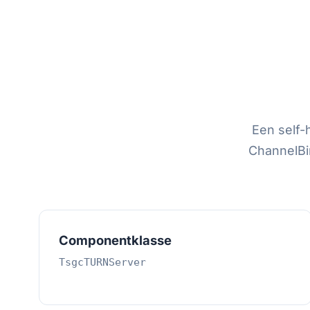
Een self-
ChannelBin
Componentklasse
TsgcTURNServer