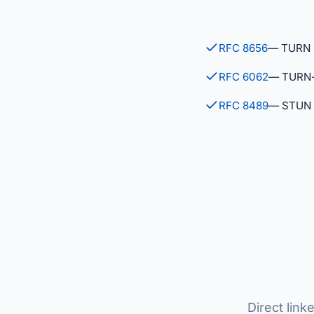
RFC 8656
— TURN
RFC 6062
— TURN-e
RFC 8489
— STUN
Direct lin