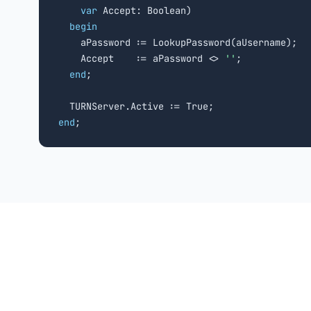
var
 Accept: Boolean)

begin
    aPassword := LookupPassword(aUsername);

    Accept    := aPassword <> 
''
;

end
;

end
;