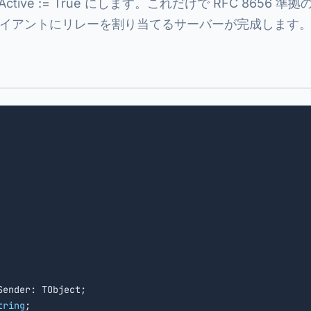
tive := True にします。これだけで RFC 8656 
イアントにリレーを割り当てるサーバーが完成します
Sender: TObject;

tring
;
