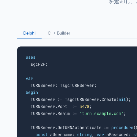
を返却し、Ac
Delphi
C++ Builder
uses

  sgcP2P;

var
begin

  TURNServer := TsgcTURNServer.Create(
nil
);

  TURNServer.Port  := 
3478
;

  TURNServer.Realm := 
'turn.example.com'
;

  TURNServer.OnTURNAuthenticate := 
procedure
(
const
 aUsername: 
string
; 
var
 aPassword: 
s