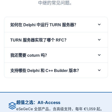
中继的常见问题。
如何在 Delphi 中运行 TURN 服务器？
放置一个
组件，设置
和
TsgcTURNServer
Port
TURN 服务器实现了哪个 RFC？
，从
事件提供每用户密
Realm
OnTURNAuthenticate
码，然后设置
。服务器随后会为任
Active := True
它按照 RFC 8656 实现 TURN，使用 MESSAGE-
何 RFC 8656 客户端处理 Allocate、
我还需要 coturn 吗？
INTEGRITY 验证长期凭据并自动轮换 nonce。它还参
CreatePermission、ChannelBind、Send、Refresh
考 RFC 6062 处理 TURN over TCP 分配，参考 RFC
不需要。
是一个自托管中继，可嵌
TsgcTURNServer
和 Data，在中继传输地址与绑定对等方之间转发数据
8489 处理底层 STUN 消息格式，并支持 UDP、TCP
支持哪些 Delphi 和 C++ Builder 版本？
入您自己的 Delphi 或 C++ Builder 应用程序中，因此
报。
和 TLS over TCP 传输。
您的 WebRTC 和 ICE 部署可以不再依赖第三方 TURN
TURN 服务器是 sgcWebSockets Enterprise 版本的
提供商或单独的 coturn 安装。按分配的配额（每用户
一部分，支持从 Delphi 7 到最新 Delphi 版本以及相应
最大分配数、带宽和生命周期）可限制滥用，并通过
的 C++ Builder 版本，可在 Windows、macOS、
报告拒绝情况。
OnQuotaExceeded
Linux、iOS 和 Android 上运行。下载免费试用版，在
超值之选：All-Access
您自己的项目中搭建 TURN 中继。
eSeGeCe 全部产品，含高级支持，每年 €1,059 起。