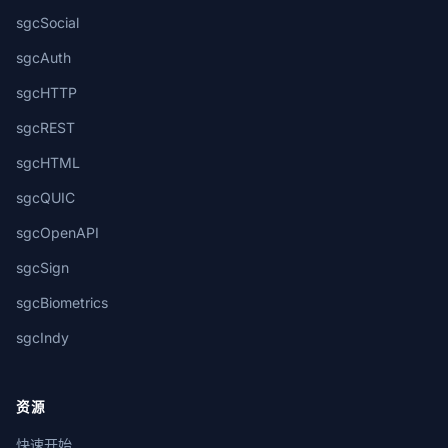
sgcSocial
sgcAuth
sgcHTTP
sgcREST
sgcHTML
sgcQUIC
sgcOpenAPI
sgcSign
sgcBiometrics
sgcIndy
资源
快速开始