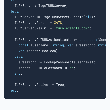
var
begin

  TURNServer := TsgcTURNServer.Create(
nil
);

  TURNServer.Port  := 
3478
;

  TURNServer.Realm := 
'turn.example.com'
;

  TURNServer.OnTURNAuthenticate := 
procedure
(Sende
const
 aUsername: 
string
; 
var
 aPassword: 
string
;
var
 Accept: Boolean)

begin
    aPassword := LookupPassword(aUsername);

    Accept    := aPassword <> 
''
;

end
;

end
;