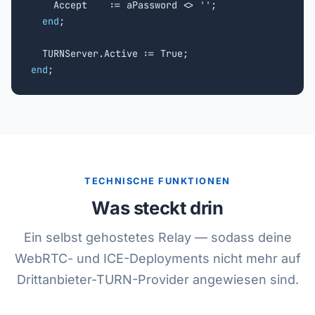
    Accept    := aPassword <> 
''
;

end
;

end
;
TECHNISCHE FUNKTIONEN
Was steckt drin
Ein selbst gehostetes Relay — sodass deine
WebRTC- und ICE-Deployments nicht mehr auf
Drittanbieter-TURN-Provider angewiesen sind.