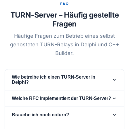
FAQ
TURN-Server – Häufig gestellte
Fragen
Häufige Fragen zum Betrieb eines selbst
gehosteten TURN-Relays in Delphi und C++
Builder.
Wie betreibe ich einen TURN-Server in
Delphi?
Platziere eine
-Komponente,
TsgcTURNServer
Welche RFC implementiert der TURN-Server?
setze
und
, liefere Passwörter pro
Port
Realm
Benutzer aus dem
-Ereignis
OnTURNAuthenticate
Er implementiert TURN gemäß RFC 8656, validiert
Brauche ich noch coturn?
und setze dann
. Der Server
Active := True
Long-Term-Credentials mit MESSAGE-INTEGRITY
verarbeitet dann Allocate, CreatePermission,
und rotiert Nonces automatisch. Er verweist
Nein.
ist ein selbst gehostetes
TsgcTURNServer