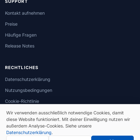
SUPPORT
Kontakt aufnehmen
Preise
Häufige Fragen
Release Notes
RECHTLICHES
Datenschutzerklärung
Nutzungsbedingungen
Cookie-Richtlinie
Wir verwenden ausschließlich notwendige Cookies, damit
diese Website funktioniert. Mit deiner Einwilligung nutzen wir
außerdem Analyse-Cookies. Siehe unsere
Datenschutzerklärung
.
© 2026 eSeGeCe. Alle Rechte vorbehalten.