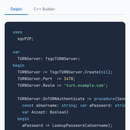
Delphi
C++ Builder
uses

  sgcP2P;

var
begin

  TURNServer := TsgcTURNServer.Create(
nil
);

  TURNServer.Port  := 
3478
;

  TURNServer.Realm := 
'turn.example.com'
;

  TURNServer.OnTURNAuthenticate := 
procedure
(Sende
const
 aUsername: 
string
; 
var
 aPassword: 
string
;
var
 Accept: Boolean)

begin
    aPassword := LookupPassword(aUsername);
