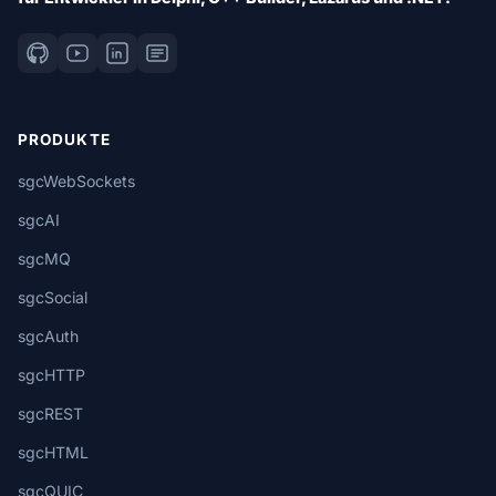
PRODUKTE
sgcWebSockets
sgcAI
sgcMQ
sgcSocial
sgcAuth
sgcHTTP
sgcREST
sgcHTML
sgcQUIC