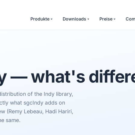
Produkte
Downloads
Preise
Com
y — what's differ
tribution of the Indy library,
actly what sgcIndy adds on
rew (Remy Lebeau, Hadi Hariri,
he same.