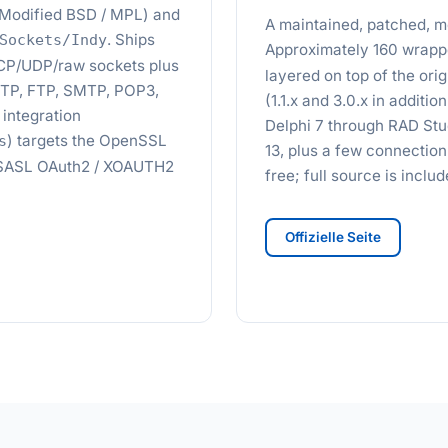
d (Modified BSD / MPL) and
A maintained, patched, mo
. Ships
Sockets/Indy
Approximately 160 wrapp
TCP/UDP/raw sockets plus
layered on top of the or
HTTP, FTP, SMTP, POP3,
(1.1.x and 3.0.x in additio
integration
Delphi 7 through RAD Stu
) targets the OpenSSL
s
13, plus a few connectio
2. SASL OAuth2 / XOAUTH2
free; full source is incl
Offizielle Seite