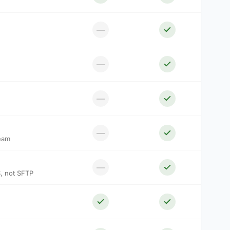
—
—
—
—
ream
—
S, not SFTP