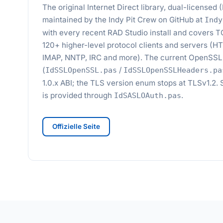
The original Internet Direct library, dual-license
maintained by the Indy Pit Crew on GitHub at
Indy
with every recent RAD Studio install and covers 
120+ higher-level protocol clients and servers (
IMAP, NNTP, IRC and more). The current OpenSSL 
(
/
IdSSLOpenSSL.pas
IdSSLOpenSSLHeaders.pa
1.0.x ABI; the TLS version enum stops at TLSv1.
is provided through
.
IdSASLOAuth.pas
Offizielle Seite