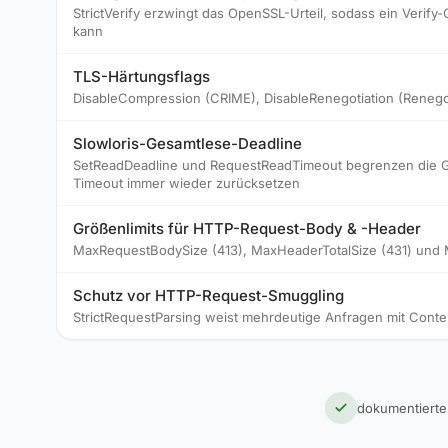
StrictVerify erzwingt das OpenSSL-Urteil, sodass ein Verify-
kann
TLS-Härtungsflags
DisableCompression (CRIME), DisableRenegotiation (Renego
Slowloris-Gesamtlese-Deadline
SetReadDeadline und RequestReadTimeout begrenzen die Gesa
Timeout immer wieder zurücksetzen
Größenlimits für HTTP-Request-Body & -Header
MaxRequestBodySize (413), MaxHeaderTotalSize (431) und 
Schutz vor HTTP-Request-Smuggling
StrictRequestParsing weist mehrdeutige Anfragen mit Cont
dokumentierte