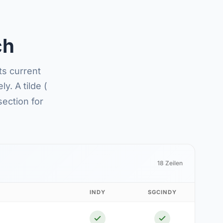
ch
ts current
y. A tilde (
section for
18 Zeilen
INDY
SGCINDY