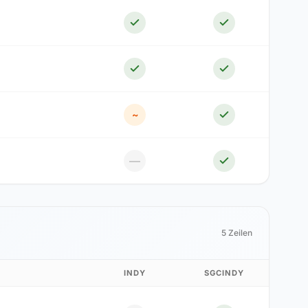
~
—
5 Zeilen
INDY
SGCINDY