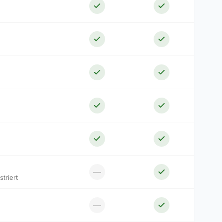
—
triert
—