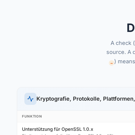
D
A check (
source. A 
) means 
~
Kryptografie, Protokolle, Plattformen,
FUNKTION
Unterstützung für OpenSSL 1.0.x