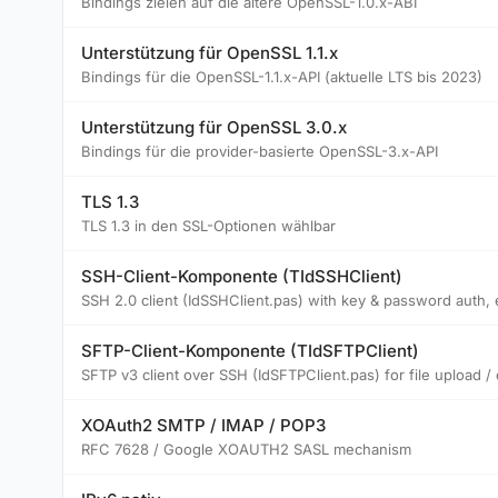
Bindings zielen auf die ältere OpenSSL-1.0.x-ABI
Unterstützung für OpenSSL 1.1.x
Bindings für die OpenSSL-1.1.x-API (aktuelle LTS bis 2023)
Unterstützung für OpenSSL 3.0.x
Bindings für die provider-basierte OpenSSL-3.x-API
TLS 1.3
TLS 1.3 in den SSL-Optionen wählbar
SSH-Client-Komponente (TIdSSHClient)
SSH 2.0 client (IdSSHClient.pas) with key & password auth,
SFTP-Client-Komponente (TIdSFTPClient)
SFTP v3 client over SSH (IdSFTPClient.pas) for file upload /
XOAuth2 SMTP / IMAP / POP3
RFC 7628 / Google XOAUTH2 SASL mechanism