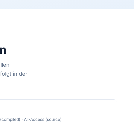
en
llen
olgt in der
compiled) · All-Access (source)