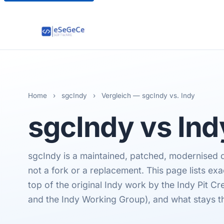
Home
›
sgcIndy
›
Vergleich — sgcIndy vs. Indy
sgcIndy
vs Ind
sgcIndy is a maintained, patched, modernised dis
not a fork or a replacement. This page lists ex
top of the original Indy work by the Indy Pit C
and the Indy Working Group), and what stays t