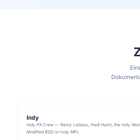
Z
Ein
Dokumentat
Indy
Indy Pit Crew — Remy Lebeau, Hadi Hariri, the Indy Work
Modified BSD or Indy MPL