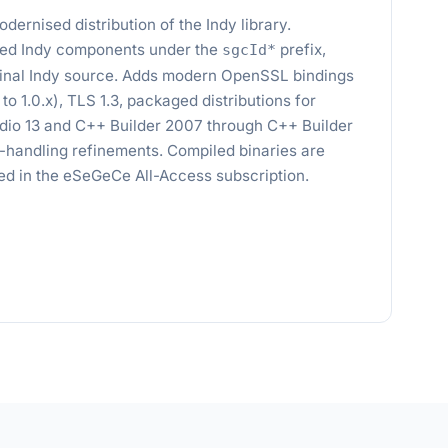
dernised distribution of the Indy library.
ed Indy components under the
prefix,
sgcId*
iginal Indy source. Adds modern OpenSSL bindings
n to 1.0.x), TLS 1.3, packaged distributions for
dio 13 and C++ Builder 2007 through C++ Builder
n-handling refinements. Compiled binaries are
uded in the eSeGeCe All-Access subscription.