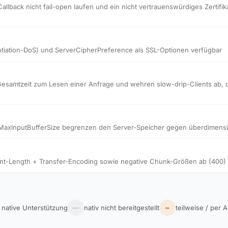
Callback nicht fail-open laufen und ein nicht vertrauenswürdiges Zertifik
tiation-DoS) und ServerCipherPreference als SSL-Optionen verfügbar
mtzeit zum Lesen einer Anfrage und wehren slow-drip-Clients ab, die 
MaxInputBufferSize begrenzen den Server-Speicher gegen überdimensi
ent-Length + Transfer-Encoding sowie negative Chunk-Größen ab (400)
~
 native Unterstützung
—
nativ nicht bereitgestellt
teilweise / per A