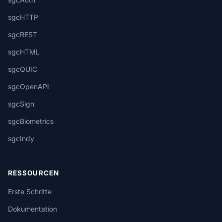
sgcHTTP
sgcREST
sgcHTML
sgcQUIC
sgcOpenAPI
sgcSign
sgcBiometrics
sgcIndy
RESSOURCEN
Erste Schritte
Dokumentation