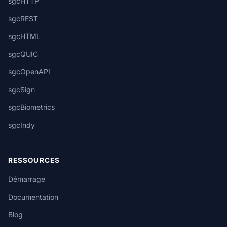
sgcHTTP
sgcREST
sgcHTML
sgcQUIC
sgcOpenAPI
sgcSign
sgcBiometrics
sgcIndy
RESSOURCES
Démarrage
Documentation
Blog