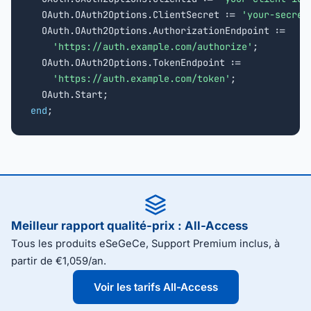
  OAuth.OAuth2Options.ClientSecret := 
'your-secret
  OAuth.OAuth2Options.AuthorizationEndpoint :=

'https://auth.example.com/authorize'
;

  OAuth.OAuth2Options.TokenEndpoint :=

'https://auth.example.com/token'
;

end
;
Meilleur rapport qualité-prix : All-Access
Tous les produits eSeGeCe, Support Premium inclus, à
partir de €1,059/an.
Voir les tarifs All-Access