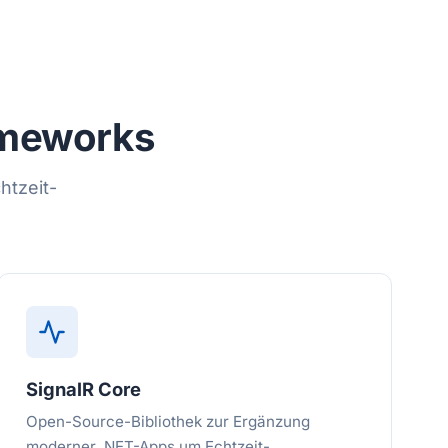
ameworks
htzeit-
SignalR Core
Open-Source-Bibliothek zur Ergänzung
moderner .NET-Apps um Echtzeit-