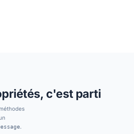
riétés, c'est parti
s méthodes
un
Message
.