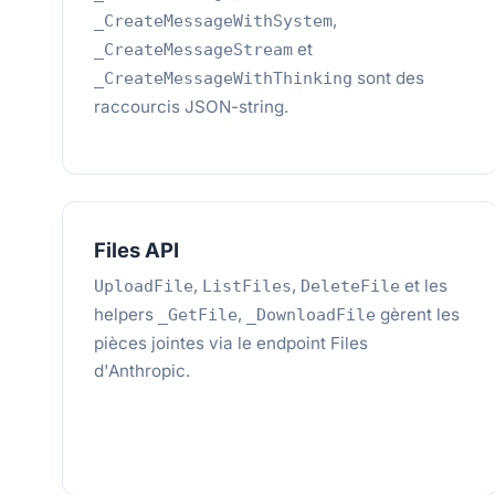
,
_CreateMessageWithSystem
et
_CreateMessageStream
sont des
_CreateMessageWithThinking
raccourcis JSON-string.
Files API
,
,
et les
UploadFile
ListFiles
DeleteFile
helpers
,
gèrent les
_GetFile
_DownloadFile
pièces jointes via le endpoint Files
d'Anthropic.