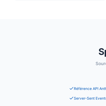
S
Sour
Référence API Ant
Server-Sent Event