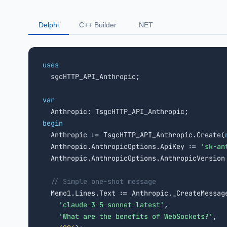
Delphi
C++ Builder
.NET
uses

  sgcHTTP_API_Anthropic;

var
begin

  Anthropic := TsgcHTTP_API_Anthropic.Create(
  Anthropic.AnthropicOptions.ApiKey := 
'sk-an
  Anthropic.AnthropicOptions.AnthropicVersion
// Simple one-shot message
  Memo1.Lines.Text := Anthropic._CreateMessage
'claude-3-5-sonnet-latest'
,

'What are the benefits of WebSockets?'
,
