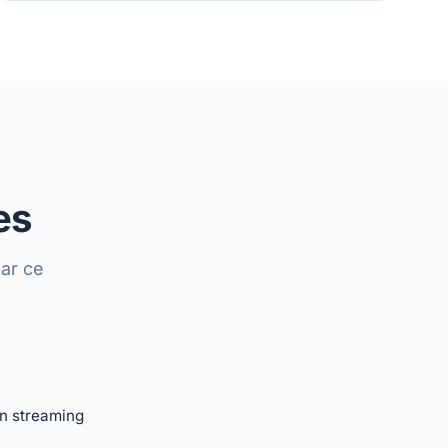
es
ar ce
n streaming