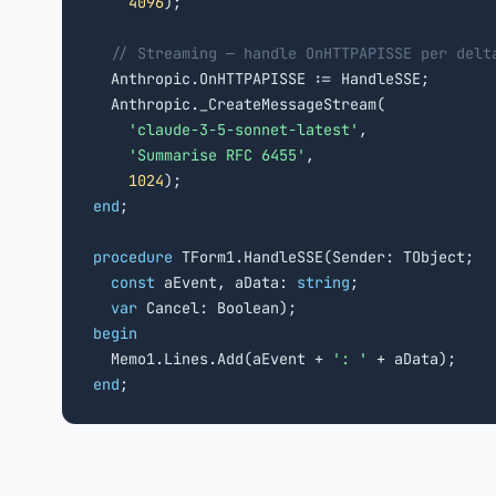
4096
);

// Streaming — handle OnHTTPAPISSE per delt
  Anthropic.OnHTTPAPISSE := HandleSSE;

  Anthropic._CreateMessageStream(

'claude-3-5-sonnet-latest'
,

'Summarise RFC 6455'
,

1024
end
;

procedure
 TForm1.HandleSSE(Sender: TObject;

const
 aEvent, aData: 
string
;

var
begin

  Memo1.Lines.Add(aEvent + 
': '
end
;