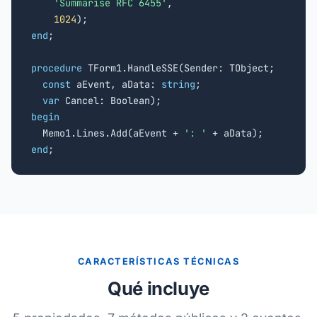
'Summarise RFC 6455'
,

1024
end
;

procedure
 TForm1.HandleSSE(Sender: TObject;

const
 aEvent, aData: 
string
;

var
begin

  Memo1.Lines.Add(aEvent + 
': '
end
;
CARACTERÍSTICAS TÉCNICAS
Qué incluye