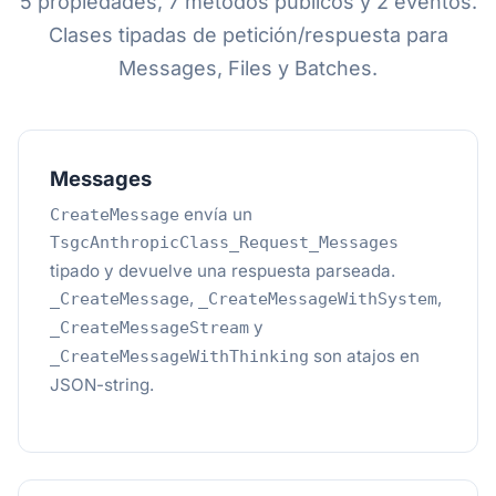
5 propiedades, 7 métodos públicos y 2 eventos.
Clases tipadas de petición/respuesta para
Messages, Files y Batches.
Messages
envía un
CreateMessage
TsgcAnthropicClass_Request_Messages
tipado y devuelve una respuesta parseada.
,
,
_CreateMessage
_CreateMessageWithSystem
y
_CreateMessageStream
son atajos en
_CreateMessageWithThinking
JSON-string.