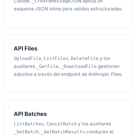
Claude.
aplica un
_CreateMessageJSON
esquema JSON inline para salidas estructuradas.
API Files
,
,
y los
UploadFile
ListFiles
DeleteFile
auxiliares
,
gestionan
_GetFile
_DownloadFile
adjuntos a través del endpoint de Anthropic Files.
API Batches
,
y los auxiliares
ListBatches
CancelBatch
,
conducen el
_GetBatch
_GetBatchResults