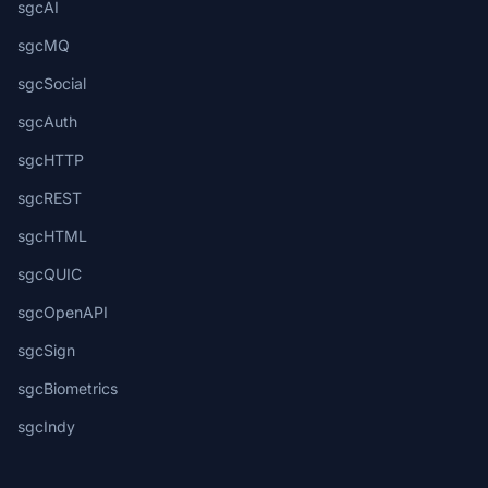
sgcAI
sgcMQ
sgcSocial
sgcAuth
sgcHTTP
sgcREST
sgcHTML
sgcQUIC
sgcOpenAPI
sgcSign
sgcBiometrics
sgcIndy