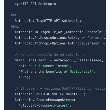

  sgcHTTP_API_Anthropic;

var
begin

  Anthropic := TsgcHTTP_API_Anthropic.Create(
nil
);

  Anthropic.AnthropicOptions.ApiKey := 
'sk-ant-...
  Anthropic.AnthropicOptions.AnthropicVersion := 
'
// Mensaje sencillo de un solo turno
  Memo1.Lines.Text := Anthropic._CreateMessage(

'claude-3-5-sonnet-latest'
,

'What are the benefits of WebSockets?'
,

4096
);

// Streaming — gestiona OnHTTPAPISSE por delta
  Anthropic.OnHTTPAPISSE := HandleSSE;

  Anthropic._CreateMessageStream(

'claude-3-5-sonnet-latest'
,
