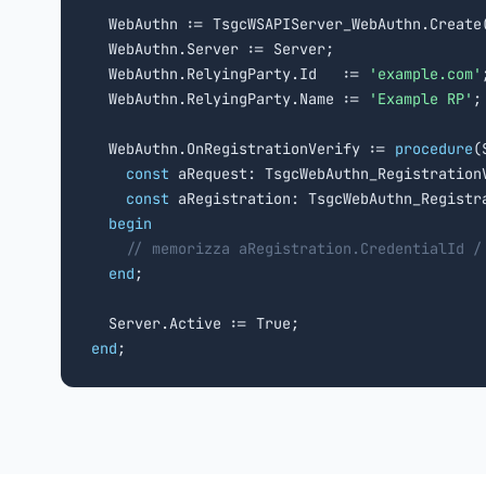
  WebAuthn := TsgcWSAPIServer_WebAuthn.Create
  WebAuthn.Server := Server;

  WebAuthn.RelyingParty.Id   := 
'example.com'
;
  WebAuthn.RelyingParty.Name := 
'Example RP'
;

  WebAuthn.OnRegistrationVerify := 
procedure
(
const
 aRequest: TsgcWebAuthn_RegistrationV
const
 aRegistration: TsgcWebAuthn_Registr
begin
// memorizza aRegistration.CredentialId /
end
;

end
;