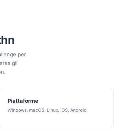
thn
allenge per
arsa gli
on.
Piattaforme
Windows, macOS, Linux, iOS, Android