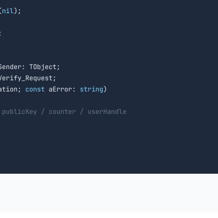
(
nil
);



Sender: TObject;

erify_Request;

ation; 
const
 aError: 
string
)

 publicKey / counter / userHandle