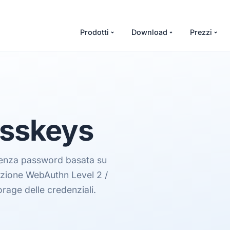
Prodotti
Download
Prezzi
asskeys
 senza password basata su
azione WebAuthn Level 2 /
orage delle credenziali.