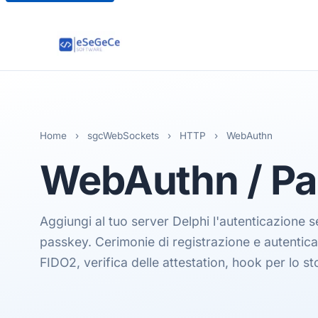
Home
›
sgcWebSockets
›
HTTP
›
WebAuthn
WebAuthn
/ P
Aggiungi al tuo server Delphi l'autenticazione
passkey. Cerimonie di registrazione e autentic
FIDO2, verifica delle attestation, hook per lo st