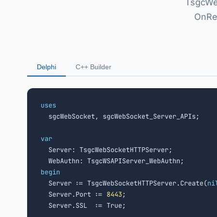
TsgcWe
OnReg
Delphi
C++ Builder
uses

  sgcWebSocket, sgcWebSocket_Server_APIs;

var

  Server: TsgcWebSocketHTTPServer;

begin

  Server := TsgcWebSocketHTTPServer.Create(
ni
  Server.Port := 
8443
;

  Server.SSL  := True;
