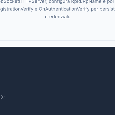
bSocketHTTPServer, configura RpId/RpName e poi g
istrationVerify e OnAuthenticationVerify per persist
credenziali.
l
);
