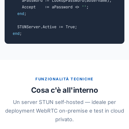
    aPassword := LookupPassword(aUsername);

    Accept    := aPassword <> 
''
;

end
;

end
;
FUNZIONALITÀ TECNICHE
Cosa c'è all'interno
Un server STUN self-hosted — ideale per
deployment WebRTC on-premise e test in cloud
privato.