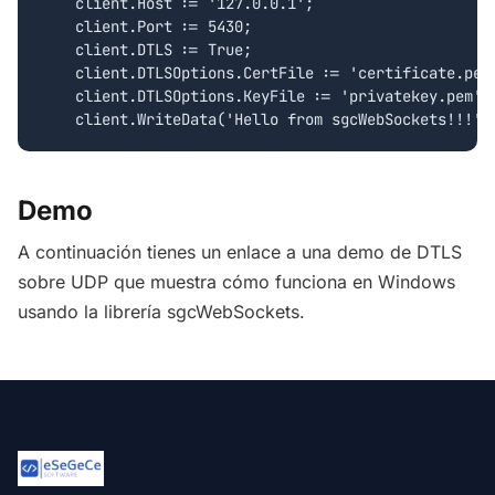
    client.Host := '127.0.0.1';

    client.Port := 5430;

    client.DTLS := True;

    client.DTLSOptions.CertFile := 'certificate.pem'
    client.DTLSOptions.KeyFile := 'privatekey.pem';

Demo
A continuación tienes un enlace a una demo de DTLS
sobre UDP que muestra cómo funciona en Windows
usando la librería sgcWebSockets.