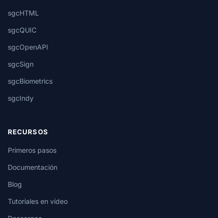
sgcHTML
sgcQUIC
sgcOpenAPI
sgcSign
sgcBiometrics
sgcIndy
RECURSOS
Primeros pasos
Documentación
Blog
Tutoriales en vídeo