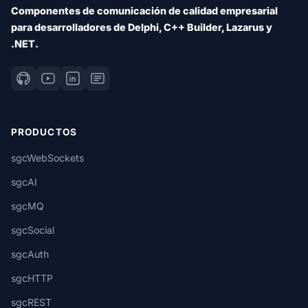
Componentes de comunicación de calidad empresarial
para desarrolladores de Delphi, C++ Builder, Lazarus y
.NET.
PRODUCTOS
sgcWebSockets
sgcAI
sgcMQ
sgcSocial
sgcAuth
sgcHTTP
sgcREST