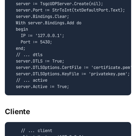
  server := TsgcUDPServer.Create(nil);

  server.Port := StrToInt(txtDefaultPort.Text);

  server.Bindings.Clear;

  With server.Bindings.Add do

  begin

    IP := '127.0.0.1';

    Port := 5430;

  end;

  // ... dtls

  server.DTLS := True;

  server.DTLSOptions.CertFile := 'certificate.pem';

  server.DTLSOptions.KeyFile := 'privatekey.pem';

  // ... active

Cliente
    // ... client
