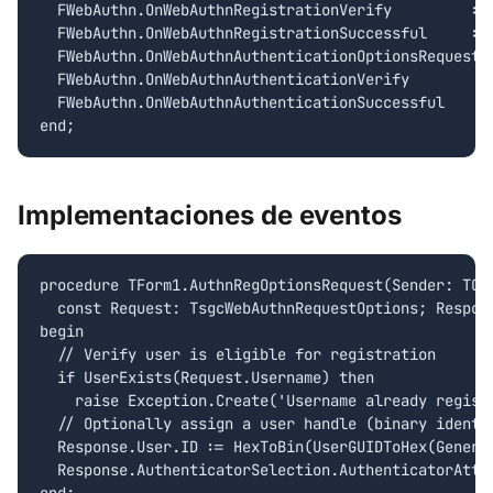
  FWebAuthn.OnWebAuthnRegistrationVerify         := 
  FWebAuthn.OnWebAuthnRegistrationSuccessful     := 
  FWebAuthn.OnWebAuthnAuthenticationOptionsRequest :
  FWebAuthn.OnWebAuthnAuthenticationVerify         :
  FWebAuthn.OnWebAuthnAuthenticationSuccessful     :
Implementaciones de eventos
procedure TForm1.AuthnRegOptionsRequest(Sender: TObj
  const Request: TsgcWebAuthnRequestOptions; Respons
begin

  // Verify user is eligible for registration

  if UserExists(Request.Username) then

    raise Exception.Create('Username already registe
  // Optionally assign a user handle (binary identif
  Response.User.ID := HexToBin(UserGUIDToHex(Generat
  Response.AuthenticatorSelection.AuthenticatorAttac
end;
