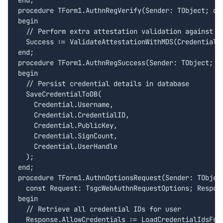
procedure TForm1.AuthnRegVerify(Sender: TObject; co
begin

  // Perform extra attestation validation against MD
  Success := ValidateAttestationWithMDS(Credential);
end;

procedure TForm1.AuthnRegSuccess(Sender: TObject; co
begin

  // Persist credential details in database

  SaveCredentialToDB(

    Credential.Username,

    Credential.CredentialID,

    Credential.PublicKey,

    Credential.SignCount,

    Credential.UserHandle

  );

end;

procedure TForm1.AuthnOptionsRequest(Sender: TObject
  const Request: TsgcWebAuthnRequestOptions; Respons
begin

  // Retrieve all credential IDs for user

  Response.AllowCredentials := LoadCredentialIdsFrom