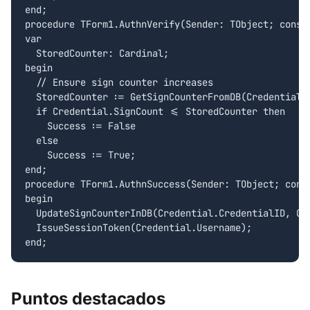
end;

procedure TForm1.AuthnVerify(Sender: TObject; const
var

  StoredCounter: Cardinal;

begin

  // Ensure sign counter increases

  StoredCounter := GetSignCounterFromDB(Credential.C
  if Credential.SignCount <= StoredCounter then

    Success := False

  else

    Success := True;

end;

procedure TForm1.AuthnSuccess(Sender: TObject; const
begin

  UpdateSignCounterInDB(Credential.CredentialID, Cre
  IssueSessionToken(Credential.Username);

Puntos destacados