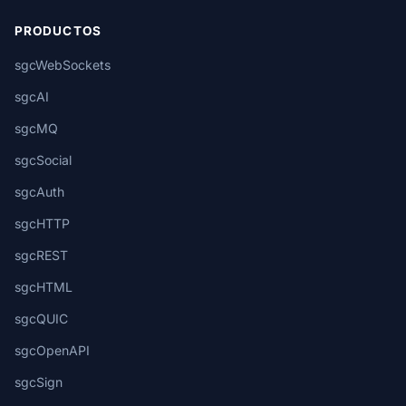
PRODUCTOS
sgcWebSockets
sgcAI
sgcMQ
sgcSocial
sgcAuth
sgcHTTP
sgcREST
sgcHTML
sgcQUIC
sgcOpenAPI
sgcSign