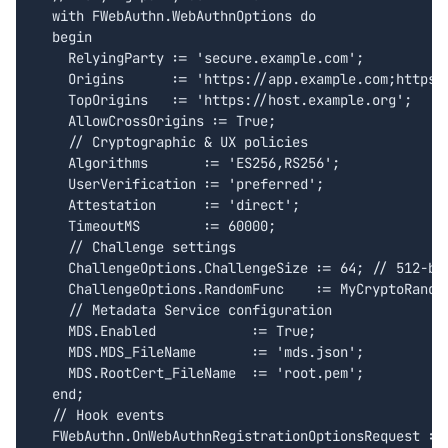
  with FWebAuthn.WebAuthnOptions do

  begin

    RelyingParty := 'secure.example.com';

    Origins      := 'https://app.example.com;https:/
    TopOrigins   := 'https://host.example.org';

    AllowCrossOrigins := True;

    // Cryptographic & UX policies

    Algorithms       := 'ES256,RS256';

    UserVerification := 'preferred';

    Attestation      := 'direct';

    TimeoutMS        := 60000;

    // Challenge settings

    ChallengeOptions.ChallengeSize := 64; // 512-bit
    ChallengeOptions.RandomFunc    := MyCryptoRandom
    // Metadata Service configuration

    MDS.Enabled            := True;

    MDS.MDS_FileName       := 'mds.json';

    MDS.RootCert_FileName  := 'root.pem';

  end;

  // Hook events

  FWebAuthn.OnWebAuthnRegistrationOptionsRequest := 