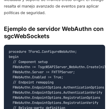
resalta el manejo avanzado de eventos para aplicar
políticas de seguridad.
Ejemplo de servidor WebAuthn con
sgcWebSockets
procedure TForm1.ConfigureWebAuthn;

begin

  // Component setup

  FWebAuthn := TsgcWSAPIServer_WebAuthn.Create(nil);
  FWebAuthn.Server := FHTTPServer;

  FWebAuthn.Enabled := True;

  // Endpoint remapping

  FWebAuthn.EndpointOptions.AuthenticationOptions :=
  FWebAuthn.EndpointOptions.AuthenticationVerify  :=
  FWebAuthn.EndpointOptions.RegistrationOptions   :=
  FWebAuthn.EndpointOptions.RegistrationVerify    :=
  // Relying-party definition
