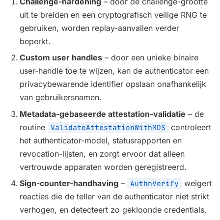
Challenge-hardening
– door de challenge-grootte
uit te breiden en een cryptografisch veilige RNG te
gebruiken, worden replay-aanvallen verder
beperkt.
Custom user handles
– door een unieke binaire
user-handle toe te wijzen, kan de authenticator een
privacybewarende identifier opslaan onafhankelijk
van gebruikersnamen.
Metadata-gebaseerde attestation-validatie
– de
routine
controleert
ValidateAttestationWithMDS
het authenticator-model, statusrapporten en
revocation-lijsten, en zorgt ervoor dat alleen
vertrouwde apparaten worden geregistreerd.
Sign-counter-handhaving
–
weigert
AuthnVerify
reacties die de teller van de authenticator niet strikt
verhogen, en detecteert zo gekloonde credentials.