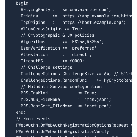
  begin

    RelyingParty := 'secure.example.com';

    Origins      := 'https://app.example.com;https:/
    TopOrigins   := 'https://host.example.org';

    AllowCrossOrigins := True;

    // Cryptographic & UX policies

    Algorithms       := 'ES256,RS256';

    UserVerification := 'preferred';

    Attestation      := 'direct';

    TimeoutMS        := 60000;

    // Challenge settings

    ChallengeOptions.ChallengeSize := 64; // 512-bit
    ChallengeOptions.RandomFunc    := MyCryptoRandom
    // Metadata Service configuration

    MDS.Enabled            := True;

    MDS.MDS_FileName       := 'mds.json';

    MDS.RootCert_FileName  := 'root.pem';

  end;

  // Hook events

  FWebAuthn.OnWebAuthnRegistrationOptionsRequest := 
  FWebAuthn.OnWebAuthnRegistrationVerify         := 