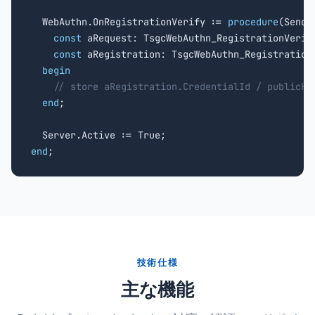
  WebAuthn.OnRegistrationVerify := 
procedure
(Sende
const
 aRequest: TsgcWebAuthn_RegistrationVerify
const
 aRegistration: TsgcWebAuthn_Registration
begin
// store aRegistration.CredentialId / publicKe
end
;

end
;
技術仕様
主な機能