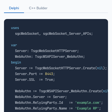
Delphi
C++ Builder
uses

  sgcWebSocket, sgcWebSocket_Server_APIs;

var

  Server: TsgcWebSocketHTTPServer;

begin

  Server := TsgcWebSocketHTTPServer.Create(
nil
);

  Server.Port := 
8443
;

  Server.SSL  := True;

  WebAuthn := TsgcWSAPIServer_WebAuthn.Create(
nil
);
  WebAuthn.Server := Server;

  WebAuthn.RelyingParty.Id   := 
'example.com'
;

  WebAuthn.RelyingParty.Name := 
'Example RP'
;
