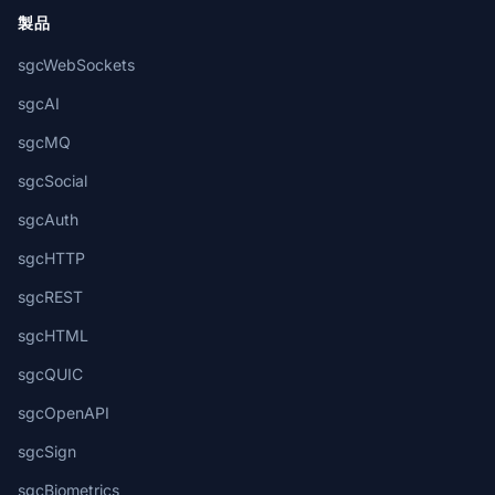
製品
sgcWebSockets
sgcAI
sgcMQ
sgcSocial
sgcAuth
sgcHTTP
sgcREST
sgcHTML
sgcQUIC
sgcOpenAPI
sgcSign
sgcBiometrics