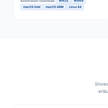
Win32
Win64
Kostenloser Download:
macOS Intel
macOS ARM
Linux 64
Showca
erlä