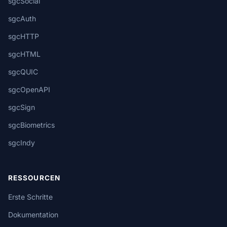
sgcSocial
sgcAuth
sgcHTTP
sgcHTML
sgcQUIC
sgcOpenAPI
sgcSign
sgcBiometrics
sgcIndy
RESSOURCEN
Erste Schritte
Dokumentation