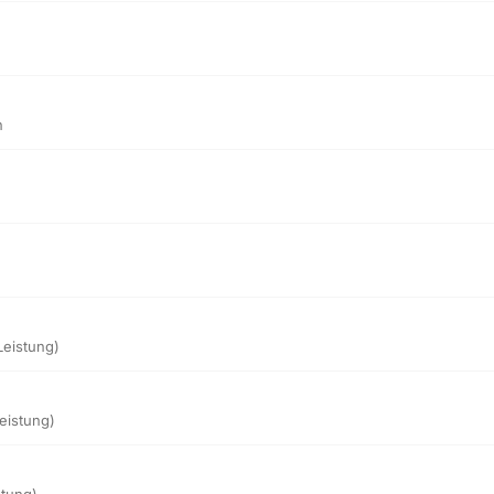
n
eistung)
eistung)