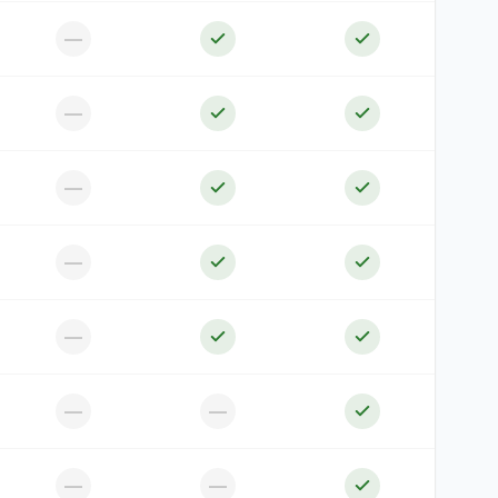
—
—
—
—
—
—
—
—
—