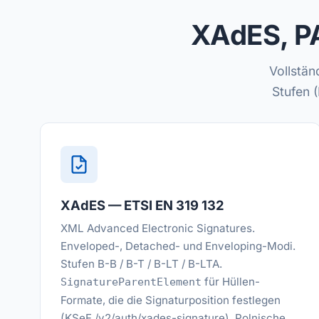
XAdES, P
Vollstän
Stufen 
XAdES — ETSI EN 319 132
XML Advanced Electronic Signatures.
Enveloped-, Detached- und Enveloping-Modi.
Stufen B-B / B-T / B-LT / B-LTA.
für Hüllen-
SignatureParentElement
Formate, die die Signaturposition festlegen
(KSeF /v2/auth/xades-signature). Polnische,