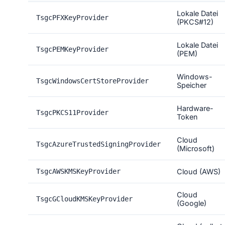
Lokale Datei
TsgcPFXKeyProvider
(PKCS#12)
Lokale Datei
TsgcPEMKeyProvider
(PEM)
Windows-
TsgcWindowsCertStoreProvider
Speicher
Hardware-
TsgcPKCS11Provider
Token
Cloud
TsgcAzureTrustedSigningProvider
(Microsoft)
TsgcAWSKMSKeyProvider
Cloud (AWS)
Cloud
TsgcGCloudKMSKeyProvider
(Google)