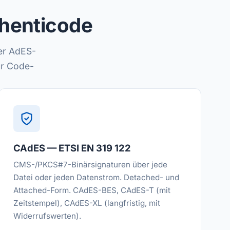
henticode
ier AdES-
ür Code-
CAdES — ETSI EN 319 122
CMS-/PKCS#7-Binärsignaturen über jede
Datei oder jeden Datenstrom. Detached- und
Attached-Form. CAdES-BES, CAdES-T (mit
Zeitstempel), CAdES-XL (langfristig, mit
Widerrufswerten).