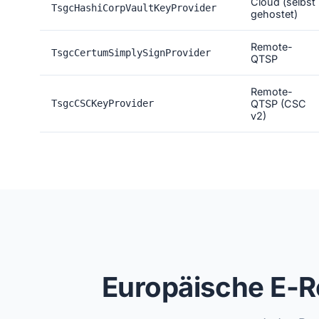
Cloud (selbst
TsgcHashiCorpVaultKeyProvider
gehostet)
Remote-
TsgcCertumSimplySignProvider
QTSP
Remote-
TsgcCSCKeyProvider
QTSP (CSC
v2)
Europäische E-R