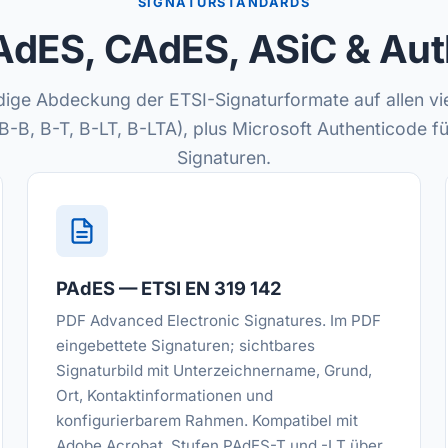
SIGNATURSTANDARDS
AdES, CAdES, ASiC & Aut
dige Abdeckung der ETSI-Signaturformate auf allen v
(B-B, B-T, B-LT, B-LTA), plus Microsoft Authenticode f
Signaturen.
PAdES — ETSI EN 319 142
PDF Advanced Electronic Signatures. Im PDF
eingebettete Signaturen; sichtbares
Signaturbild mit Unterzeichnername, Grund,
Ort, Kontaktinformationen und
konfigurierbarem Rahmen. Kompatibel mit
Adobe Acrobat. Stufen PAdES-T und -LT über