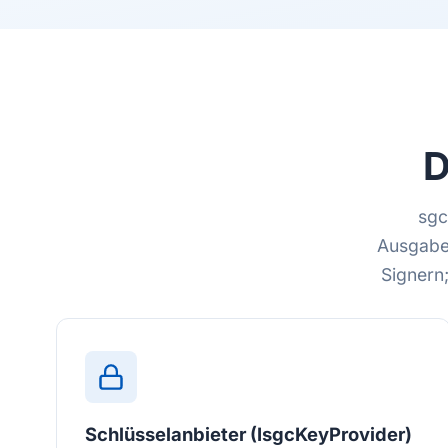
D
sgc
Ausgabef
Signern
Schlüsselanbieter (IsgcKeyProvider)