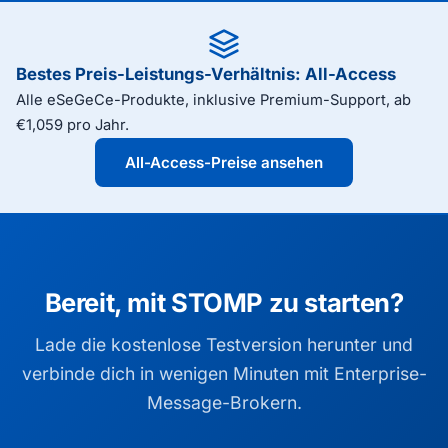
Builder-Versionen, unter Windows, macOS, Linux,
und
STOMP.HeartBeat.Outgoing
iOS und Android. Lade die kostenlose Testversion
konfigurieren, um
STOMP.HeartBeat.Incoming
herunter, um den STOMP-Client in deinem eigenen
die Verbindung am Leben zu halten und
Bestes Preis-Leistungs-Verhältnis: All-Access
Projekt zu evaluieren.
abgebrochene Sitzungen zu erkennen. STOMP
Alle eSeGeCe-Produkte, inklusive Premium-Support, ab
läuft über den WebSocket-Transport für
€1,059 pro Jahr.
browserkompatibles Messaging.
All-Access-Preise ansehen
Bereit, mit STOMP zu starten?
Lade die kostenlose Testversion herunter und
verbinde dich in wenigen Minuten mit Enterprise-
Message-Brokern.