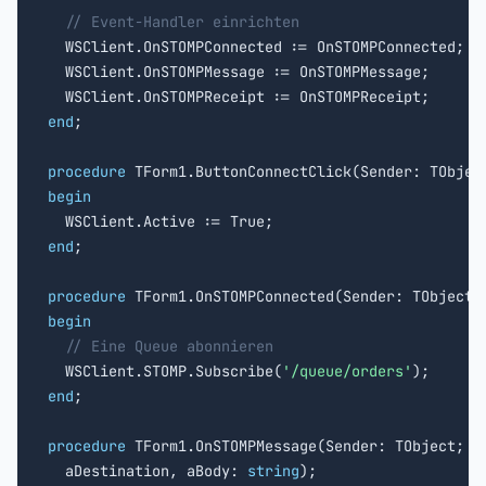
// Event-Handler einrichten
  WSClient.OnSTOMPConnected := OnSTOMPConnected;

  WSClient.OnSTOMPMessage := OnSTOMPMessage;

end
;

procedure
begin
end
;

procedure
begin
// Eine Queue abonnieren
  WSClient.STOMP.Subscribe(
'/queue/orders'
end
;

procedure
 TForm1.OnSTOMPMessage(Sender: TObject;

  aDestination, aBody: 
string