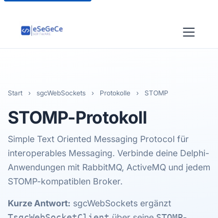
Start
›
sgcWebSockets
›
Protokolle
›
STOMP
STOMP
-Protokoll
Simple Text Oriented Messaging Protocol für
interoperables Messaging. Verbinde deine Delphi-
Anwendungen mit RabbitMQ, ActiveMQ und jedem
STOMP-kompatiblen Broker.
Kurze Antwort:
sgcWebSockets ergänzt
über seine
-
TsgcWebSocketClient
STOMP