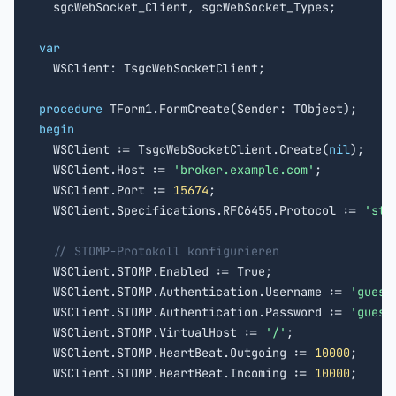

  sgcWebSocket_Client, sgcWebSocket_Types;

var

  WSClient: TsgcWebSocketClient;

procedure
begin

  WSClient := TsgcWebSocketClient.Create(
nil
);

  WSClient.Host := 
'broker.example.com'
;

  WSClient.Port := 
15674
;

  WSClient.Specifications.RFC6455.Protocol := 
'sto
// STOMP-Protokoll konfigurieren
  WSClient.STOMP.Enabled := True;

  WSClient.STOMP.Authentication.Username := 
'guest
  WSClient.STOMP.Authentication.Password := 
'guest
  WSClient.STOMP.VirtualHost := 
'/'
;

  WSClient.STOMP.HeartBeat.Outgoing := 
10000
;

  WSClient.STOMP.HeartBeat.Incoming := 
10000
;
