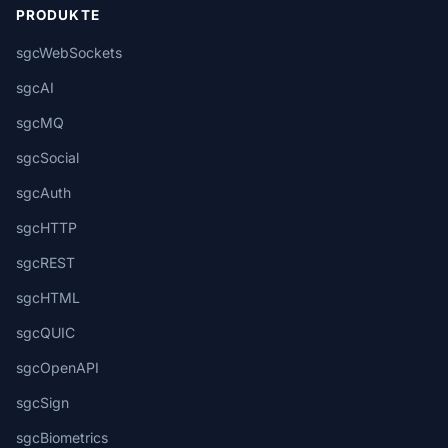
PRODUKTE
sgcWebSockets
sgcAI
sgcMQ
sgcSocial
sgcAuth
sgcHTTP
sgcREST
sgcHTML
sgcQUIC
sgcOpenAPI
sgcSign
sgcBiometrics