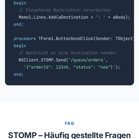
begin
// Eingehende Nachrichten verarbeiten
  Memo1.Lines.Add(aDestination + 
': '
end
;

procedure
begin
// Nachricht an eine Destination senden
  WSClient.STOMP.Send(
'/queue/orders'
,

'{"orderId": 12345, "status": "new"}'
end
;
FAQ
STOMP – Häufig gestellte Fragen