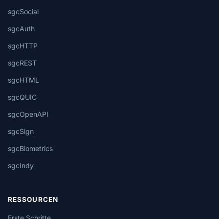
sgcSocial
sgcAuth
sgcHTTP
sgcREST
sgcHTML
sgcQUIC
sgcOpenAPI
sgcSign
sgcBiometrics
sgcIndy
RESSOURCEN
Erste Schritte