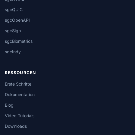
sgcQUIC
sgcOpenAPI
sgcSign
sgcBiometrics
sgcIndy
RESSOURCEN
Erste Schritte
Dokumentation
Blog
Video-Tutorials
Downloads