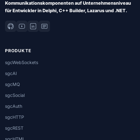
Kommunikationskomponenten auf Unternehmensniveau
für Entwickler in Delphi, C++ Builder, Lazarus und .NET.
PRODUKTE
sgcWebSockets
sgcAI
sgcMQ
sgcSocial
sgcAuth
sgcHTTP
sgcREST
sgcHTML