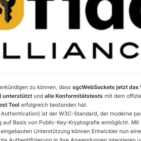
 ankündigen zu können, dass
sgcWebSockets jetzt das
l unterstützt
und
alle Konformitätstests
mit dem offizi
st Tool
erfolgreich bestanden hat.
uthentication) ist der W3C-Standard, der moderne pa
g auf Basis von Public-Key-Kryptografie ermöglicht. Mit d
ingebauten Unterstützung können Entwickler nun eine 
nte Authentifizierung in ihre Anwendungen integrieren u