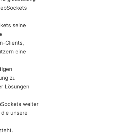
cWebSockets
ets seine
e
n-Clients,
utzern eine
tigen
ung zu
ler Lösungen
bSockets weiter
 die unsere
steht.