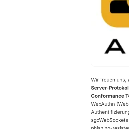
Wir freuen uns,
Server-Protokol
Conformance Te
WebAuthn (Web A
Authentifizierun
sgcWebSockets e
phishing-resiste