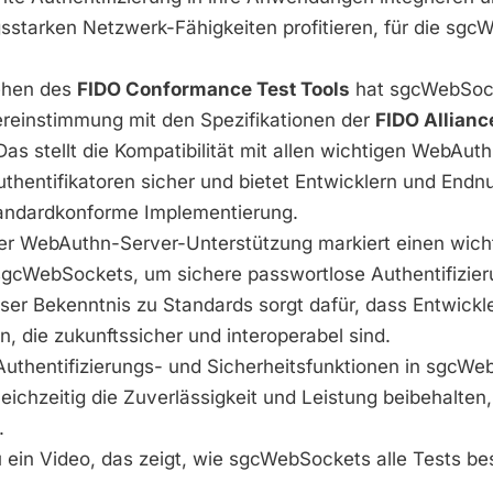
gsstarken Netzwerk-Fähigkeiten profitieren, für die sg
ehen des
FIDO Conformance Test Tools
hat sgcWebSock
ereinstimmung mit den Spezifikationen der
FIDO Allianc
s stellt die Kompatibilität mit allen wichtigen WebAuth
thentifikatoren sicher und bietet Entwicklern und Endn
tandardkonforme Implementierung.
r WebAuthn-Server-Unterstützung markiert einen wich
 sgcWebSockets, um sichere passwortlose Authentifizier
ser Bekenntnis zu Standards sorgt dafür, dass Entwick
, die zukunftssicher und interoperabel sind.
Authentifizierungs- und Sicherheitsfunktionen in sgcWe
ichzeitig die Zuverlässigkeit und Leistung beibehalten,
.
 ein Video, das zeigt, wie sgcWebSockets alle Tests be