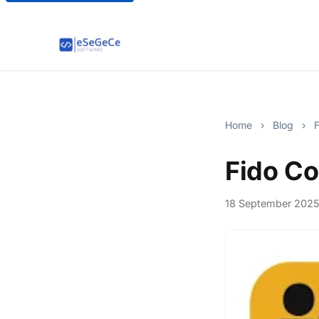
Home
›
Blog
›
F
Fido C
18 September 202