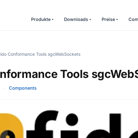
Produkte
Downloads
Preise
Com
ido Conformance Tools sgcWebSockets
onformance Tools sgcWeb
5
·
Components