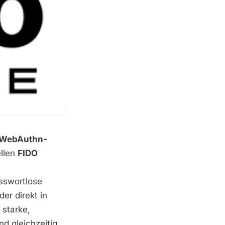
 WebAuthn-
ellen
FIDO
sswortlose
er direkt in
starke,
nd gleichzeitig