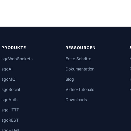
PRODUKTE
RESSOURCEN
sgcWebSockets
Erste Schritte
sgcAI
Dokumentation
sgcMQ
Blog
sgcSocial
Video-Tutorials
sgcAuth
Downloads
sgcHTTP
sgcREST
sgcHTML