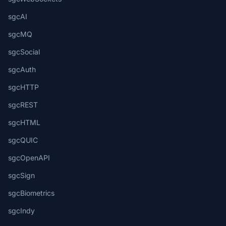
sgcAI
sgcMQ
sgcSocial
sgcAuth
sgcHTTP
sgcREST
sgcHTML
sgcQUIC
sgcOpenAPI
sgcSign
sgcBiometrics
sgcIndy