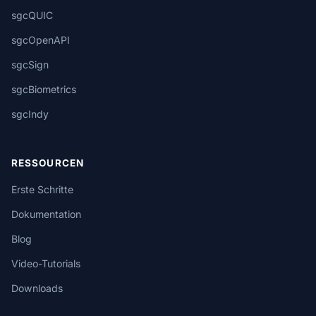
sgcQUIC
sgcOpenAPI
sgcSign
sgcBiometrics
sgcIndy
RESSOURCEN
Erste Schritte
Dokumentation
Blog
Video-Tutorials
Downloads