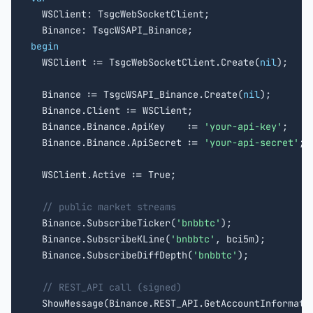

  WSClient: TsgcWebSocketClient;

begin

  WSClient := TsgcWebSocketClient.Create(
nil
);

  Binance := TsgcWSAPI_Binance.Create(
nil
);

  Binance.Client := WSClient;

  Binance.Binance.ApiKey    := 
'your-api-key'
;

  Binance.Binance.ApiSecret := 
'your-api-secret'
;

  WSClient.Active := True;

// public market streams
  Binance.SubscribeTicker(
'bnbbtc'
);

  Binance.SubscribeKLine(
'bnbbtc'
, bci5m);

  Binance.SubscribeDiffDepth(
'bnbbtc'
);

// REST_API call (signed)