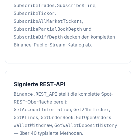
,
,
SubscribeTrades
SubscribeKLine
,
SubscribeTicker
,
SubscribeAllMarketTickers
und
SubscribePartialBookDepth
decken den kompletten
SubscribeDiffDepth
Binance-Public-Stream-Katalog ab.
Signierte REST-API
stellt die komplette Spot-
Binance.REST_API
REST-Oberfläche bereit:
,
,
GetAccountInformation
Get24hrTicker
,
,
,
GetKLines
GetOrderBook
GetOpenOrders
,
WalletWithdraw
GetWalletDepositHistory
— über 40 typisierte Methoden.