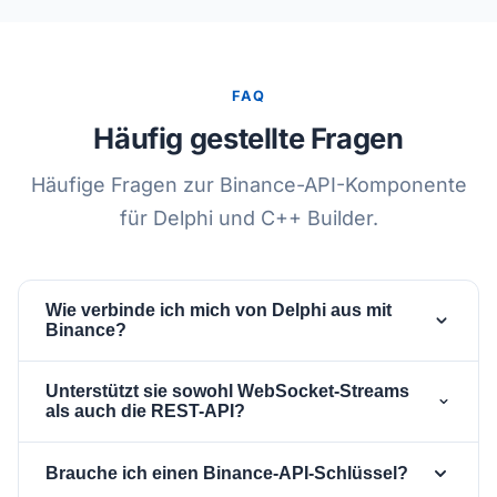
FAQ
Häufig gestellte Fragen
Häufige Fragen zur Binance-API-Komponente
für Delphi und C++ Builder.
Wie verbinde ich mich von Delphi aus mit
Binance?
Platziere eine
- und eine
TsgcWebSocketClient
Unterstützt sie sowohl WebSocket-Streams
-Komponente auf deinem
TsgcWSAPI_Binance
als auch die REST-API?
Formular, weise den Client der
-
Client
Ja. Dieselbe
-Komponente
TsgcWSAPI_Binance
Eigenschaft der API-Komponente zu, setze
Brauche ich einen Binance-API-Schlüssel?
stellt die WebSocket Market Streams (Trades,
und
, falls
Binance.ApiKey
Binance.ApiSecret