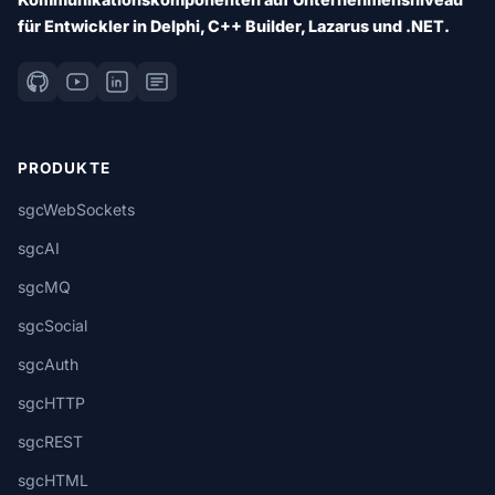
für Entwickler in Delphi, C++ Builder, Lazarus und .NET.
PRODUKTE
sgcWebSockets
sgcAI
sgcMQ
sgcSocial
sgcAuth
sgcHTTP
sgcREST
sgcHTML